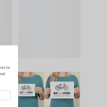
ite te
oud