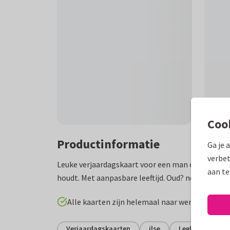
Coo
Productinformatie
Ga je 
verbet
Leuke verjaardagskaart voor een man of vrouw die
aan te
houdt. Met aanpasbare leeftijd. Oud? nee joh, dat
Alle kaarten zijn helemaal naar wens aan te p
Verjaardagskaarten
ilse
Leeftijd aanpas