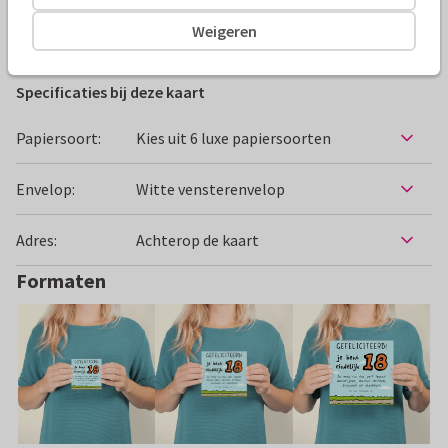
Weigeren
Verjaardagskaarten
deBos Design
18 jaar
Bier
Specificaties bij deze kaart
Papiersoort:
Kies uit 6 luxe papiersoorten
Envelop:
Witte vensterenvelop
Adres:
Achterop de kaart
Formaten