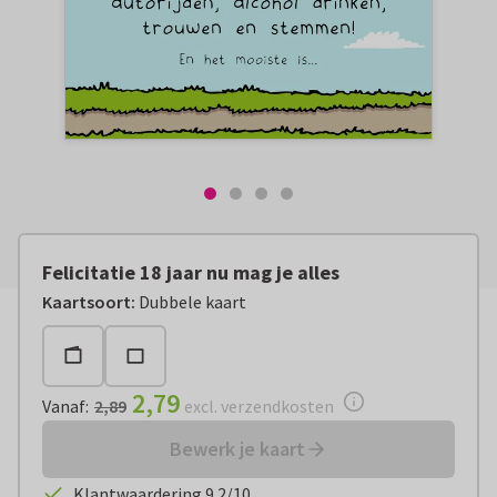
Felicitatie 18 jaar nu mag je alles
Vanaf:
€ 2,79
excl. verzendkosten
Kaartsoort
:
Dubbele kaart
2,79
Vanaf
:
2,89
excl. verzendkosten
Bewerk je kaart
Klantwaardering 9.2/10