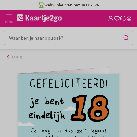
Ga
Webwinkel van het Jaar 2026
naar
de
MENU
inhoud
Terug