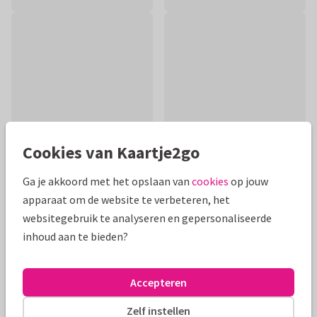
Cookies van Kaartje2go
Ga je akkoord met het opslaan van
cookies
op jouw
apparaat om de website te verbeteren, het
Productinformatie
websitegebruik te analyseren en gepersonaliseerde
Grappige kaart voor zijn 18e verjaardag. Eindelijk volwassen!
inhoud aan te bieden?
Nu mag hij rijden, drinken, trouwen en stemmen. Maar
misschien beter niet tegelijk ;)
Accepteren
Alle kaarten zijn helemaal naar wens aan te passen
Zelf instellen