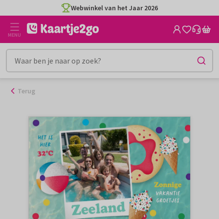
Ga
Webwinkel van het Jaar 2026
naar
de
MENU
inhoud
Terug