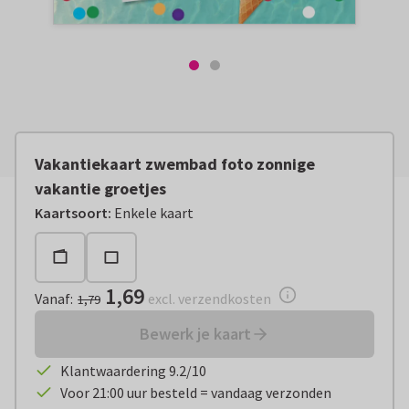
Vakantiekaart zwembad foto zonnige
vakantie groetjes
Vanaf:
€ 1,69
excl. verzendkosten
Kaartsoort
:
Enkele kaart
1,69
Vanaf
:
excl. verzendkosten
1,79
Bewerk je kaart
Klantwaardering 9.2/10
Voor 21:00 uur besteld = vandaag verzonden