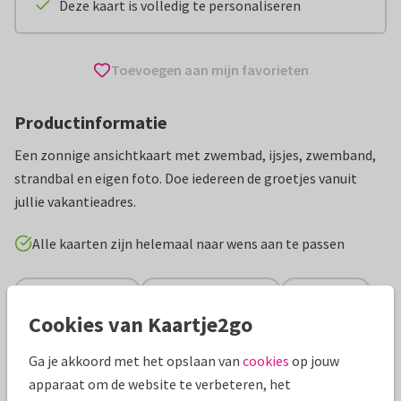
Deze kaart is volledig te personaliseren
Toevoegen aan mijn favorieten
Productinformatie
Een zonnige ansichtkaart met zwembad, ijsjes, zwemband,
strandbal en eigen foto. Doe iedereen de groetjes vanuit
jullie vakantieadres.
Alle kaarten zijn helemaal naar wens aan te passen
Vakantiekaarten
Paperhugs - by Lidy
Nederland
Cookies van Kaartje2go
Specificaties bij deze kaart
Ga je akkoord met het opslaan van
cookies
op jouw
apparaat om de website te verbeteren, het
Papiersoort:
Glans