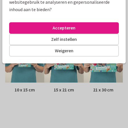
websitegebruik te analyseren en gepersonaliseerde
inhoud aan te bieden?
Envelop:
Geen, verzonden als ansichtkaart
Adres:
Achterop de kaart
Accepteren
Formaten
Zelf instellen
Weigeren
10 x 15 cm
15 x 21 cm
21 x 30 cm