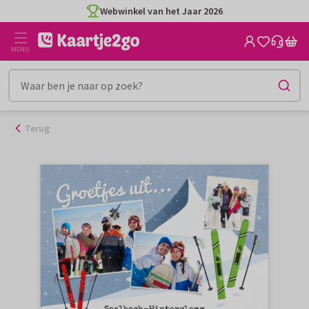
Ga
Webwinkel van het Jaar 2026
naar
de
MENU
inhoud
Terug