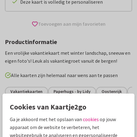
Deze kaart is volledig te personaliseren
Toevoegen aan mijn favorieten
Productinformatie
Een vrolijke vakantiekaart met winter landschap, sneeuw en
eigen foto's! Leuk als vakantiegroet vanuit de bergen!
Alle kaarten zijn helemaal naar wens aan te passen
Vakantiekaarten
Paperhugs - by Lidy
Oostenrijk
Gr
Cookies van Kaartje2go
Specificaties bij deze kaart
Ga je akkoord met het opslaan van
cookies
op jouw
Papiersoort:
Glans
apparaat om de website te verbeteren, het
websitegebruik te analyseren en gepersonaliseerde