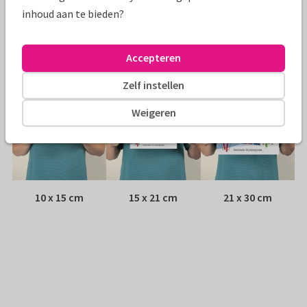
Envelop:
Geen, verzonden als ansichtkaart
inhoud aan te bieden?
Adres:
Achterop de kaart
Accepteren
Formaten
Zelf instellen
Weigeren
10 x 15 cm
15 x 21 cm
21 x 30 cm