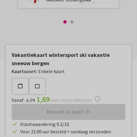
Vakantiekaart wintersport ski vakantie
sneeuw bergen
Vanaf:
€ 1,69
excl. verzendkosten
Kaartsoort
:
Enkele kaart
1,69
Vanaf
:
1,79
excl. verzendkosten
Bewerk je kaart
Klantwaardering 9.2/10
Voor 21:00 uur besteld = vandaag verzonden