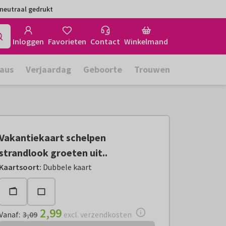
neutraal gedrukt
Inloggen
Favorieten
Contact
Winkelmand
aus
Verjaardag
Geboorte
Trouwen
Vakantiekaart schelpen
strandlook groeten uit..
Vanaf:
€ 2,99
excl. verzendkosten
Kaartsoort
:
Dubbele kaart
2,99
Vanaf
:
3,09
excl. verzendkosten