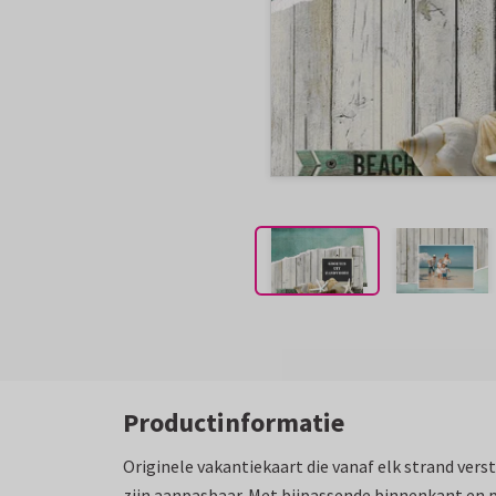
Productinformatie
Originele vakantiekaart die vanaf elk strand vers
zijn aanpasbaar. Met bijpassende binnenkant en p