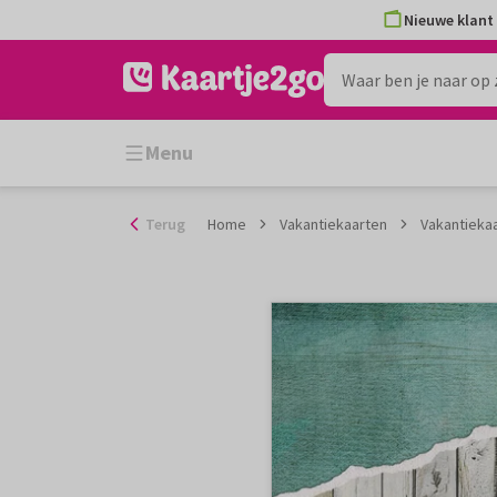
Ga
Nieuwe klant 
naar
de
inhoud
Menu
Terug
Home
Vakantiekaarten
Vakantiekaa