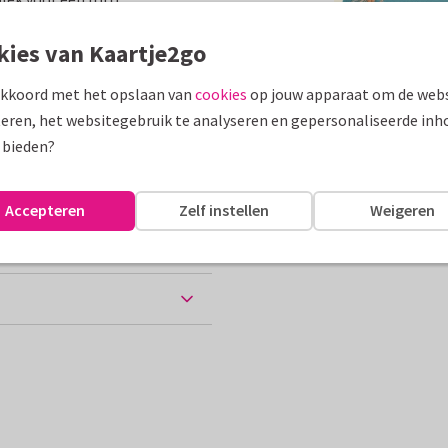
assen
kies van Kaartje2go
akkoord met het opslaan van
cookies
op jouw apparaat om de webs
derland
eren, het websitegebruik te analyseren en gepersonaliseerde inh
10 x 15 cm
 bieden?
ten
Accepteren
Zelf instellen
Weigeren