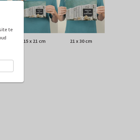
ite te
oud
15 x 21 cm
21 x 30 cm