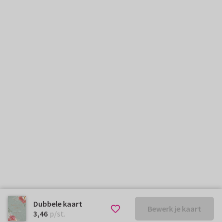
Dubbele kaart
Bewerk je kaart
€ 3,46
p/st.
3,46
p/st.