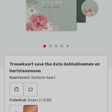
Trouwkaart save the date dahliabloemen en
herfstanemoon
Kaartsoort
:
Dubbele kaart
Foliedruk
:
Koper
(
+
0,99
)
+
€ 0,99