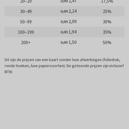
2,47
20–29
17,5%
3,09
2,24
30–49
25%
3,09
2,09
50–99
30%
3,09
1,94
100–199
35%
3,09
1,50
200+
50%
3,09
Dit zijn de prijzen van een kaart zonder luxe afwerkingen (foliedruk,
ronde hoeken, luxe papiersoorten). De getoonde prijzen zijn inclusief
BTW.