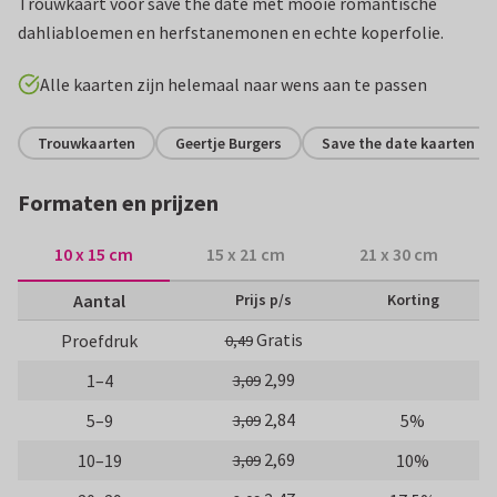
Trouwkaart voor save the date met mooie romantische
dahliabloemen en herfstanemonen en echte koperfolie.
Alle kaarten zijn helemaal naar wens aan te passen
Trouwkaarten
Geertje Burgers
Save the date kaarten
Formaten en prijzen
10 x 15 cm
15 x 21 cm
21 x 30 cm
Aantal
Prijs p/s
Korting
Gratis
Proefdruk
0,49
2,99
1–4
3,09
2,84
5–9
5%
3,09
2,69
10–19
10%
3,09