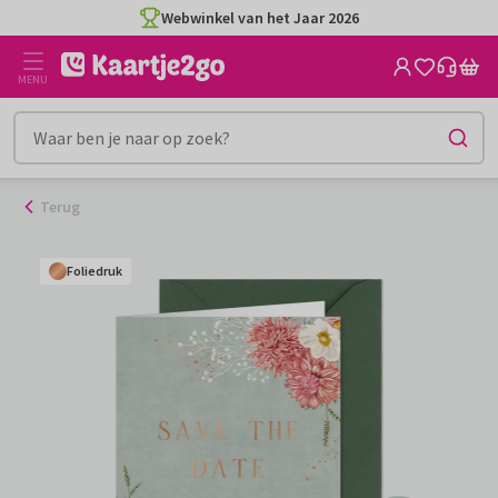
Ga
Webwinkel van het Jaar 2026
naar
de
MENU
inhoud
Terug
Foliedruk
Foliedruk
Foliedruk
Foliedruk
Foliedruk