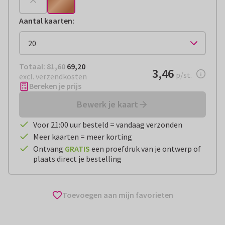
Aantal kaarten
:
Totaal:
€ 69,20
Totaal:
81,60
69,20
€ 3,46
3,46
per stuk
p/st.
excl. verzendkosten
Bereken je prijs
Bewerk je kaart
Voor 21:00 uur besteld = vandaag verzonden
Meer kaarten = meer korting
Ontvang
GRATIS
een proefdruk van je ontwerp of
plaats direct je bestelling
Toevoegen aan mijn favorieten