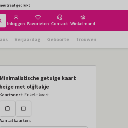
neutraal gedrukt
Inloggen
Favorieten
Contact
Winkelmand
aus
Verjaardag
Geboorte
Trouwen
Minimalistische getuige kaart
beige met olijftakje
Kaartsoort
:
Enkele kaart
Aantal kaarten
: