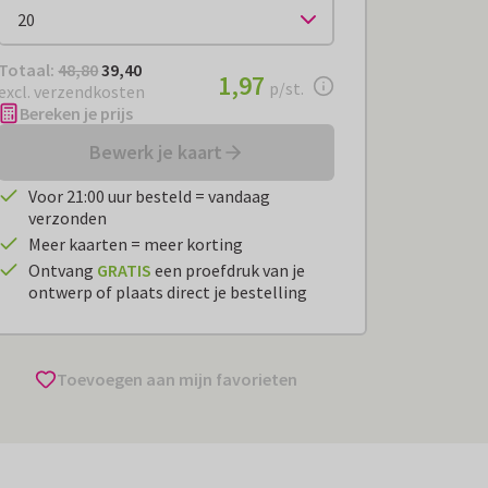
Totaal:
€ 39,40
Totaal:
48,80
39,40
€ 1,97
1,97
per stuk
p/st.
excl. verzendkosten
Bereken je prijs
Bewerk je kaart
Voor 21:00 uur besteld = vandaag
verzonden
Meer kaarten = meer korting
Ontvang
GRATIS
een proefdruk van je
ontwerp of plaats direct je bestelling
Toevoegen aan mijn favorieten