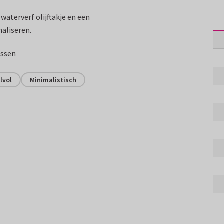
waterverf olijftakje en een
naliseren.
assen
jlvol
Minimalistisch