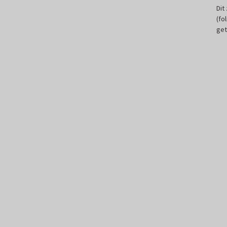
Dit
(fo
get