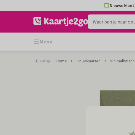
Ga
Nieuwe klant 
naar
de
inhoud
Menu
Terug
Home
Trouwkaarten
Minimalistisch