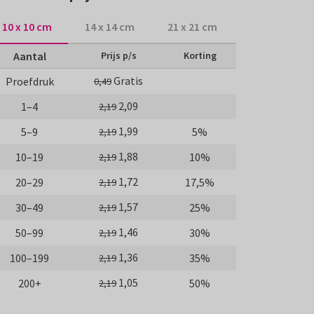
10 x 10 cm
14 x 14 cm
21 x 21 cm
Aantal
Prijs p/s
Korting
Gratis
Proefdruk
0,49
2,09
1–4
2,19
1,99
5–9
5%
2,19
1,88
10–19
10%
2,19
1,72
20–29
17,5%
2,19
1,57
30–49
25%
2,19
1,46
50–99
30%
2,19
1,36
100–199
35%
2,19
1,05
200+
50%
2,19