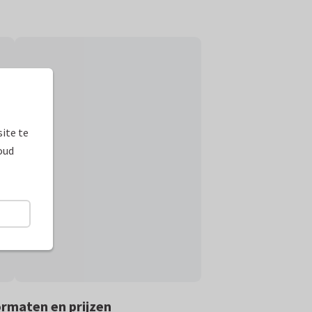
ite te
oud
rmaten en prijzen