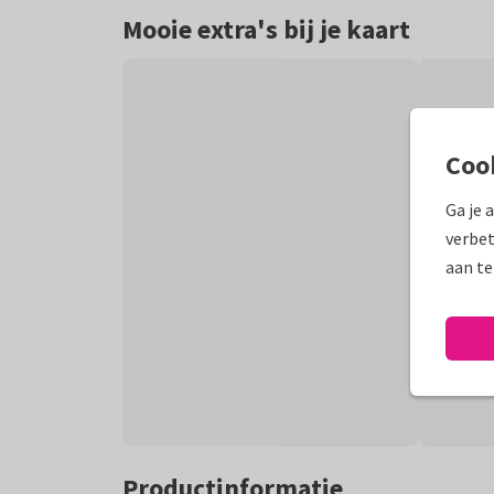
Mooie extra's bij je kaart
Coo
Ga je 
verbet
aan te
Productinformatie