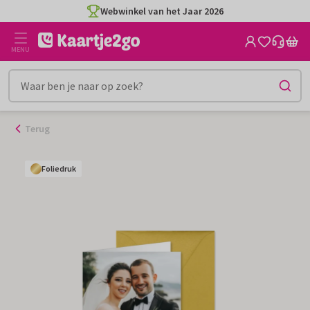
Ga
Webwinkel van het Jaar 2026
naar
de
MENU
inhoud
Terug
Foliedruk
Foliedruk
Foliedruk
Foliedruk
Foliedruk
Foliedruk