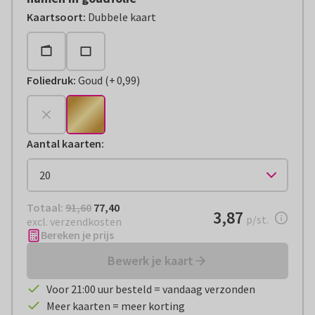
Kaartsoort
:
Dubbele kaart
Foliedruk
:
Goud
(
+
0,99
)
+
€ 0,99
Aantal kaarten
:
Totaal:
€ 77,40
Totaal:
91,60
77,40
€ 3,87
3,87
per stuk
p/st.
excl. verzendkosten
Bereken je prijs
Bewerk je kaart
Voor 21:00 uur besteld = vandaag verzonden
Meer kaarten = meer korting