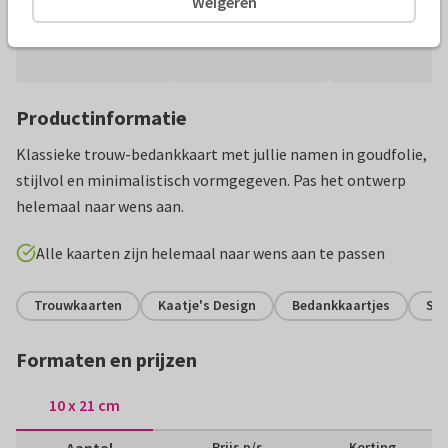
Weigeren
Productinformatie
Klassieke trouw-bedankkaart met jullie namen in goudfolie,
stijlvol en minimalistisch vormgegeven. Pas het ontwerp
helemaal naar wens aan.
Alle kaarten zijn helemaal naar wens aan te passen
Trouwkaarten
Kaatje's Design
Bedankkaartjes
Sti
Formaten en prijzen
10 x 21 cm
Aantal
Prijs p/s
Korting