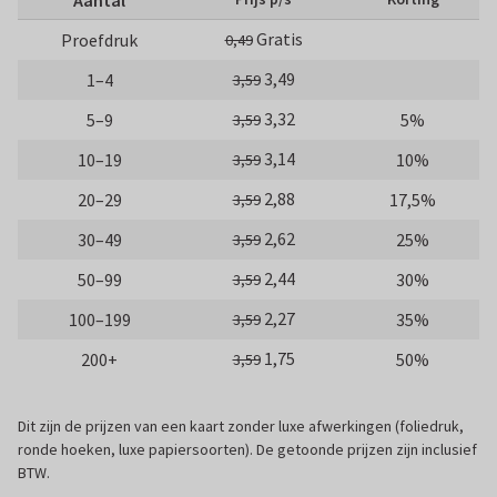
Gratis
Proefdruk
0,49
3,49
1–4
3,59
3,32
5–9
5%
3,59
3,14
10–19
10%
3,59
2,88
20–29
17,5%
3,59
2,62
30–49
25%
3,59
2,44
50–99
30%
3,59
2,27
100–199
35%
3,59
1,75
200+
50%
3,59
Dit zijn de prijzen van een kaart zonder luxe afwerkingen (foliedruk,
ronde hoeken, luxe papiersoorten). De getoonde prijzen zijn inclusief
BTW.