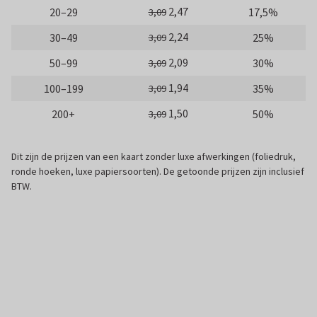
2,47
20–29
17,5%
3,09
2,24
30–49
25%
3,09
2,09
50–99
30%
3,09
1,94
100–199
35%
3,09
1,50
200+
50%
3,09
Dit zijn de prijzen van een kaart zonder luxe afwerkingen (foliedruk,
ronde hoeken, luxe papiersoorten). De getoonde prijzen zijn inclusief
BTW.