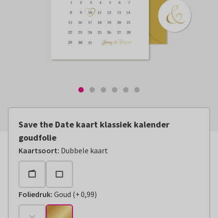
Save the Date kaart klassiek kalender
goudfolie
Kaartsoort
:
Dubbele kaart
Foliedruk
:
Goud
(
+
0,99
)
+
€ 0,99