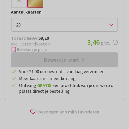
Aantal kaarten
:
Totaal:
€ 69,20
Totaal:
81,60
69,20
€ 3,46
3,46
per stuk
p/st.
excl. verzendkosten
Bereken je prijs
Bewerk je kaart
Voor 21:00 uur besteld = vandaag verzonden
Meer kaarten = meer korting
Ontvang
GRATIS
een proefdruk van je ontwerp of
plaats direct je bestelling
Toevoegen aan mijn favorieten