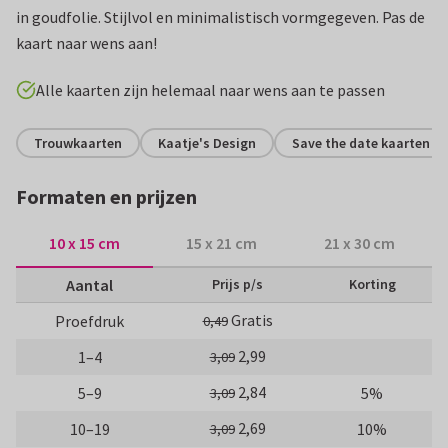
in goudfolie. Stijlvol en minimalistisch vormgegeven. Pas de
kaart naar wens aan!
Alle kaarten zijn helemaal naar wens aan te passen
Trouwkaarten
Kaatje's Design
Save the date kaarten
Formaten en prijzen
10 x 15 cm
15 x 21 cm
21 x 30 cm
Aantal
Prijs p/s
Korting
Gratis
Proefdruk
0,49
2,99
1–4
3,09
2,84
5–9
5%
3,09
2,69
10–19
10%
3,09