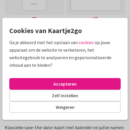
Cookies van Kaartje2go
Mooie extra's bij je kaart
Ga je akkoord met het opslaan van
cookies
op jouw
apparaat om de website te verbeteren, het
websitegebruik te analyseren en gepersonaliseerde
inhoud aan te bieden?
Accepteren
Zelf instellen
Weigeren
Productinformatie
Klassieke save-the-date-kaart met kalender en jullie namen