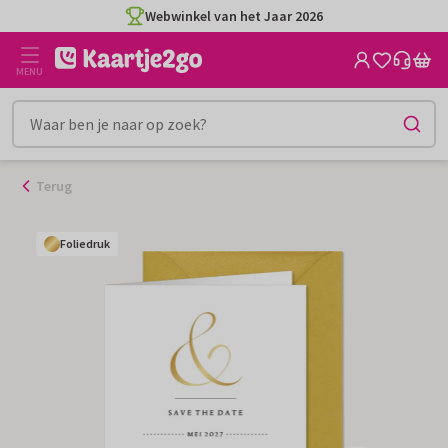
Ga
Webwinkel van het Jaar 2026
naar
de
MENU
inhoud
Terug
Foliedruk
Foliedruk
Foliedruk
Foliedruk
Foliedruk
Foliedruk