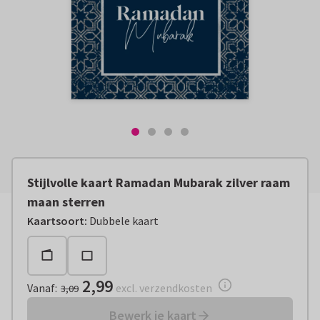
Stijlvolle kaart Ramadan Mubarak zilver raam
maan sterren
Vanaf:
€ 2,99
excl. verzendkosten
Kaartsoort
:
Dubbele kaart
2,99
Vanaf
:
excl. verzendkosten
3,09
Bewerk je kaart