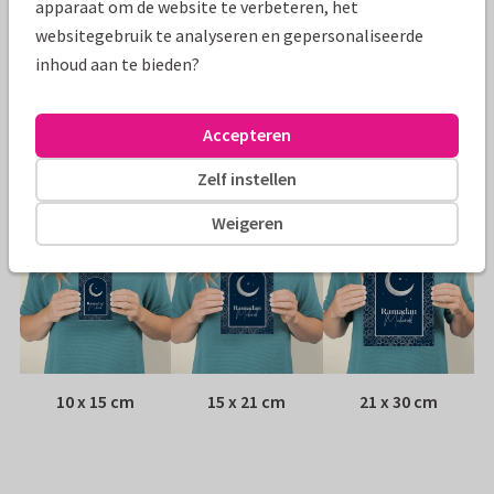
apparaat om de website te verbeteren, het
websitegebruik te analyseren en gepersonaliseerde
Papiersoort:
Kies uit 6 luxe papiersoorten
inhoud aan te bieden?
Envelop:
Witte vensterenvelop
Accepteren
Adres:
Achterop de kaart
Zelf instellen
Formaten
Weigeren
10 x 15 cm
15 x 21 cm
21 x 30 cm