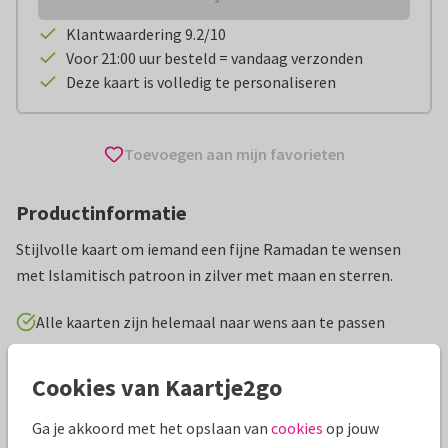
Klantwaardering 9.2/10
Voor 21:00 uur besteld = vandaag verzonden
Deze kaart is volledig te personaliseren
Toevoegen aan mijn favorieten
Productinformatie
Stijlvolle kaart om iemand een fijne Ramadan te wensen
met Islamitisch patroon in zilver met maan en sterren.
Alle kaarten zijn helemaal naar wens aan te passen
Religieuze kaarten
Paperhugs - by Lidy
Islam
Suike
Cookies van Kaartje2go
Ga je akkoord met het opslaan van
cookies
op jouw
Specificaties bij deze kaart