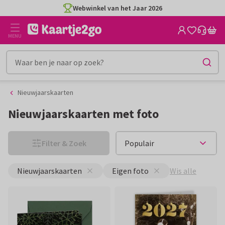
Ga
Ga
CO2-neutraal gedrukt
naar
naar
de
het
MENU
inhoud
filter
Nieuwjaarskaarten
Nieuwjaarskaarten met foto
Filter & Zoek
Wis alle
Nieuwjaarskaarten
Eigen foto