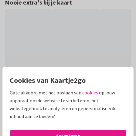
Mooie extra's bij je kaart
Cookies van Kaartje2go
Productinformatie
Ga je akkoord met het opslaan van
cookies
op jouw
Stijlvolle persoonlijke liggende nieuwjaarskaart met ruimte
apparaat om de website te verbeteren, het
voor een grote eigen foto . Met (optioneel) goudfolie tekst
websitegebruik te analyseren en gepersonaliseerde
en lijn met ster.
inhoud aan te bieden?
Alle kaarten zijn helemaal naar wens aan te passen
Accepteren