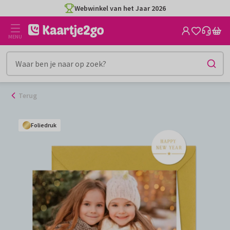
Ga
Webwinkel van het Jaar 2026
naar
de
MENU
inhoud
Terug
Foliedruk
Foliedruk
Foliedruk
Foliedruk
Foliedruk