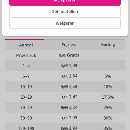
Nieuwjaarskaarten
ilse
Zelf instellen
Formaten en prijzen
Weigeren
10 x 15 cm
15 x 21 cm
21 x 30 cm
Aantal
Prijs p/s
Korting
Gratis
Proefdruk
0,49
2,99
1–4
3,09
2,84
5–9
5%
3,09
2,69
10–19
10%
3,09
2,47
20–29
17,5%
3,09
2,24
30–49
25%
3,09
2,09
50–99
30%
3,09
1,94
100–199
35%
3,09