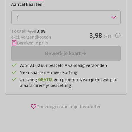
Aantal kaarten
:
Totaal:
€ 3,98
Totaal:
4,08
3,98
€ 3,98
3,98
per stuk
p/st.
excl. verzendkosten
Bereken je prijs
Bewerk je kaart
Voor 21:00 uur besteld = vandaag verzonden
Meer kaarten = meer korting
Ontvang
GRATIS
een proefdruk van je ontwerp of
plaats direct je bestelling
Toevoegen aan mijn favorieten