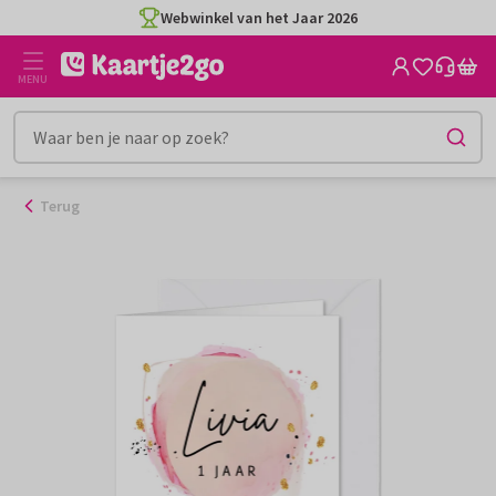
Ga
Webwinkel van het Jaar 2026
naar
de
MENU
inhoud
Terug