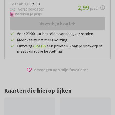
Totaal:
€ 2,99
Totaal:
3,09
2,99
€ 2,99
2,99
per stuk
p/st.
excl. verzendkosten
Bereken je prijs
Bewerk je kaart
Voor 21:00 uur besteld = vandaag verzonden
Meer kaarten = meer korting
Ontvang
GRATIS
een proefdruk van je ontwerp of
plaats direct je bestelling
Toevoegen aan mijn favorieten
Kaarten die hierop lijken