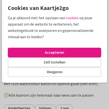
Mooie extra's bij je kaart
Cookies van Kaartje2go
Ga je akkoord met het opslaan van
cookies
op jouw
apparaat om de website te verbeteren, het
websitegebruik te analyseren en gepersonaliseerde
inhoud aan te bieden?
Accepteren
Zelf instellen
Productinformatie
Weigeren
Hippe uitnodigingskaart voor een eerste verjaardag meisje!
Met roze watercolour ballon en speelse goud (niet echt) .
Alle kaarten zijn helemaal naar wens aan te passen
Kinderfeestjes
bylievez
1 jaar