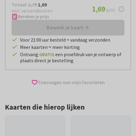
Totaal:
€ 1,69
Totaal:
1,79
1,69
€ 1,69
1,69
per stuk
p/st.
excl. verzendkosten
Bereken je prijs
Bewerk je kaart
Voor 21:00 uur besteld = vandaag verzonden
Meer kaarten = meer korting
Ontvang
GRATIS
een proefdruk van je ontwerp of
plaats direct je bestelling
Toevoegen aan mijn favorieten
Kaarten die hierop lijken