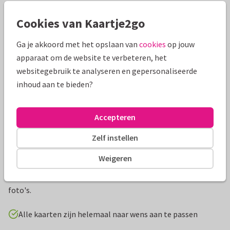
Mooie extra's bij je kaart
Cookies van Kaartje2go
Ga je akkoord met het opslaan van
cookies
op jouw
apparaat om de website te verbeteren, het
websitegebruik te analyseren en gepersonaliseerde
inhoud aan te bieden?
Accepteren
Zelf instellen
Productinformatie
Weigeren
Een leuke, hippe uitnodiging voor een slaapfeestje, met
fotostrip en confetti. Pas zelf de teksten aan en vervang de
foto's.
Alle kaarten zijn helemaal naar wens aan te passen