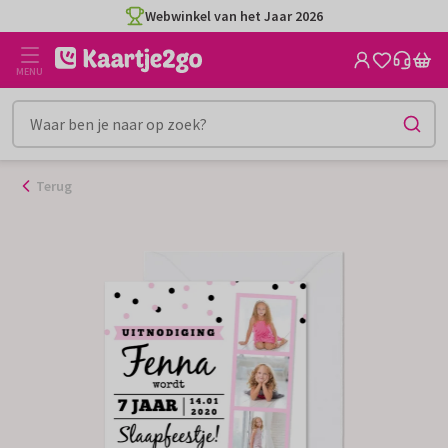
Ga
Webwinkel van het Jaar 2026
naar
de
MENU
inhoud
Terug