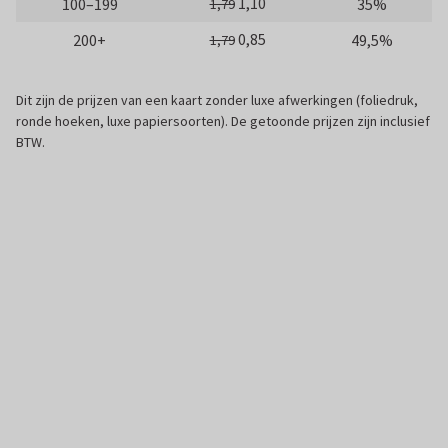
1,10
100–199
35%
1,79
0,85
200+
49,5%
1,79
Dit zijn de prijzen van een kaart zonder luxe afwerkingen (foliedruk,
ronde hoeken, luxe papiersoorten). De getoonde prijzen zijn inclusief
BTW.