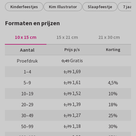
Kinderfeestjes
Kim Illustrator
Slaapfeestje
7 jaar
Formaten en prijzen
10 x 15 cm
15 x 21 cm
21 x 30 cm
Aantal
Prijs p/s
Korting
Gratis
Proefdruk
0,49
1,69
1–4
1,79
1,61
5–9
4,5%
1,79
1,52
10–19
10%
1,79
1,39
20–29
18%
1,79
1,27
30–49
25%
1,79
1,18
50–99
30%
1,79