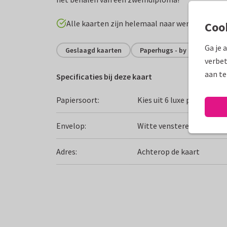
Alle kaarten zijn helemaal naar wens aan te p
Coo
Ga je 
Geslaagd kaarten
Paperhugs - by Lidy
Z
verbet
aan te
Specificaties bij deze kaart
Papiersoort:
Kies uit 6 luxe papiersoor
Envelop:
Witte vensterenvelop
Adres:
Achterop de kaart