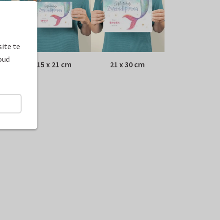
ite te
oud
15 x 21 cm
21 x 30 cm