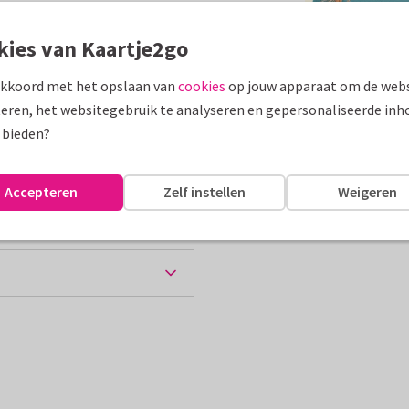
assen
kies van Kaartje2go
akkoord met het opslaan van
cookies
op jouw apparaat om de webs
wemdiploma
eren, het websitegebruik te analyseren en gepersonaliseerde inh
10 x 15 cm
 bieden?
ten
Accepteren
Zelf instellen
Weigeren