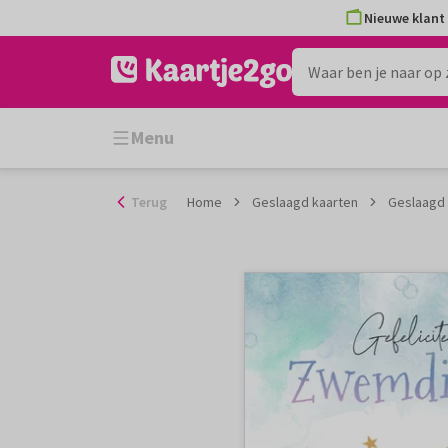
Ga
Nieuwe klant 
naar
de
inhoud
Menu
Terug
Home
Geslaagd kaarten
Geslaagd