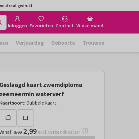
neutraal gedrukt
Inloggen
Favorieten
Contact
Winkelmand
aus
Verjaardag
Geboorte
Trouwen
Geslaagd kaart zwemdiploma
zeemeermin waterverf
Vanaf:
€ 2,99
excl. verzendkosten
Kaartsoort
:
Dubbele kaart
2,99
Vanaf
:
excl. verzendkosten
3,09