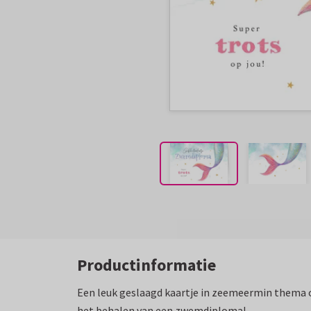
Productinformatie
Een leuk geslaagd kaartje in zeemeermin thema o
het behalen van een zwemdiploma!