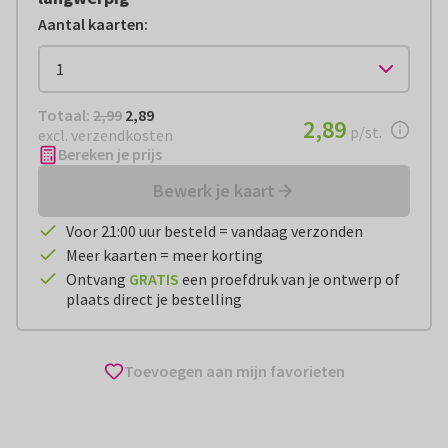
Aantal kaarten
:
Totaal:
€ 2,89
Totaal:
2,99
2,89
€ 2,89
2,89
per stuk
p/st.
excl. verzendkosten
Bereken je prijs
Bewerk je kaart
Voor 21:00 uur besteld = vandaag verzonden
Meer kaarten = meer korting
Ontvang
GRATIS
een proefdruk van je ontwerp of
plaats direct je bestelling
Toevoegen aan mijn favorieten