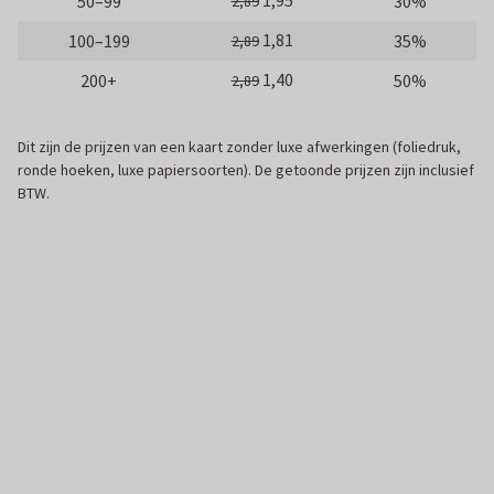
1,95
50–99
30%
2,89
1,81
100–199
35%
2,89
1,40
200+
50%
2,89
Dit zijn de prijzen van een kaart zonder luxe afwerkingen (foliedruk,
ronde hoeken, luxe papiersoorten). De getoonde prijzen zijn inclusief
BTW.