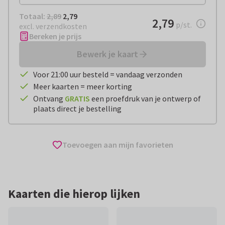
Totaal:
€ 2,79
Totaal:
2,89
2,79
€ 2,79
2,79
per stuk
p/st.
excl. verzendkosten
Bereken je prijs
Bewerk je kaart
Voor 21:00 uur besteld = vandaag verzonden
Meer kaarten = meer korting
Ontvang
GRATIS
een proefdruk van je ontwerp of
plaats direct je bestelling
Toevoegen aan mijn favorieten
Kaarten die hierop lijken