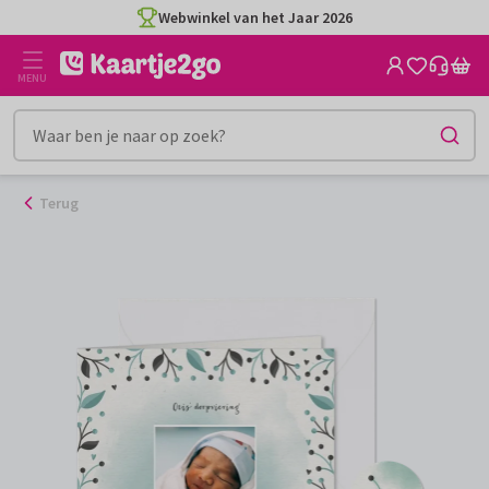
Ga
Webwinkel van het Jaar 2026
naar
de
MENU
inhoud
Terug