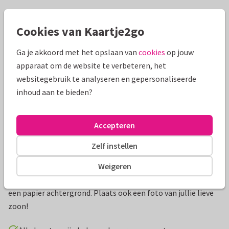
Mooie extra's bij je kaart
Cookies van Kaartje2go
Ga je akkoord met het opslaan van
cookies
op jouw
apparaat om de website te verbeteren, het
websitegebruik te analyseren en gepersonaliseerde
inhoud aan te bieden?
Accepteren
Zelf instellen
Productinformatie
Weigeren
Lief doopkaartje voor een jongen met takjes en waterverf en
een papier achtergrond. Plaats ook een foto van jullie lieve
zoon!