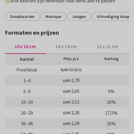
Alle kaarten zijn helemaal naar wens aan te passen
Doopkaarten
Manique
Jongen
Uitnodiging doopvi
Formaten en prijzen
10 x 10 cm
14 x 14 cm
21 x 21 cm
Aantal
Prijs p/s
Korting
Gratis
Proefdruk
0,49
2,79
1–4
2,89
2,65
5–9
5%
2,89
2,51
10–19
10%
2,89
2,30
20–29
17,5%
2,89
2,09
30–49
25%
2,89