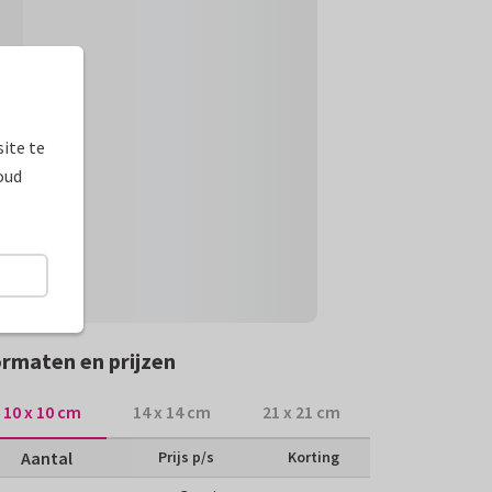
ite te
oud
rmaten en prijzen
10 x 10 cm
14 x 14 cm
21 x 21 cm
Aantal
Prijs p/s
Korting