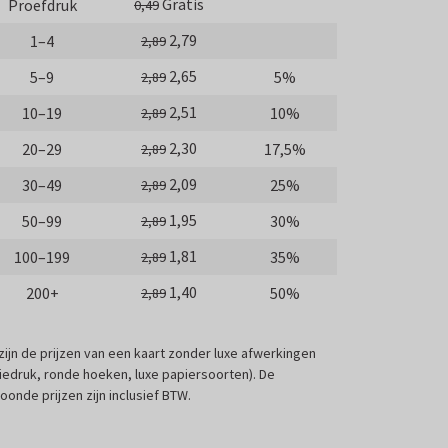
Gratis
Proefdruk
0,49
2,79
1–4
2,89
2,65
5–9
5%
2,89
2,51
10–19
10%
2,89
2,30
20–29
17,5%
2,89
2,09
30–49
25%
2,89
1,95
50–99
30%
2,89
1,81
100–199
35%
2,89
1,40
200+
50%
2,89
 zijn de prijzen van een kaart zonder luxe afwerkingen
liedruk, ronde hoeken, luxe papiersoorten). De
oonde prijzen zijn inclusief BTW.