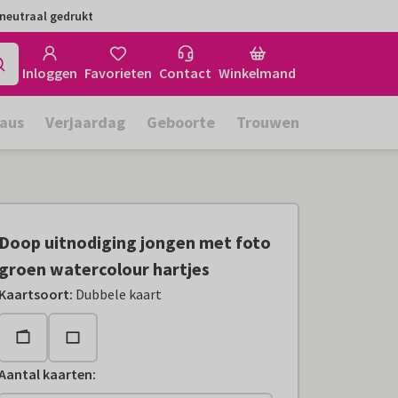
neutraal gedrukt
Inloggen
Favorieten
Contact
Winkelmand
aus
Verjaardag
Geboorte
Trouwen
Doop uitnodiging jongen met foto
groen watercolour hartjes
Kaartsoort
:
Dubbele kaart
Aantal kaarten
: