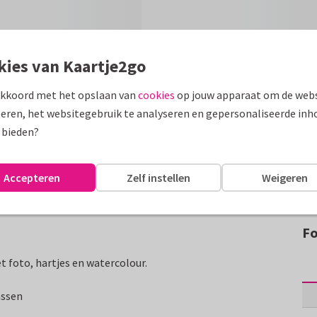
kies van Kaartje2go
akkoord met het opslaan van
cookies
op jouw apparaat om de webs
eren, het websitegebruik te analyseren en gepersonaliseerde inh
 bieden?
Accepteren
Zelf instellen
Weigeren
Fo
 foto, hartjes en watercolour.
assen