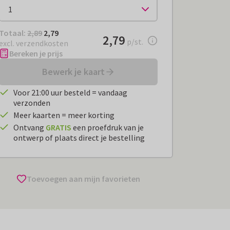
Totaal:
€ 2,79
Totaal:
2,89
2,79
€ 2,79
2,79
per stuk
p/st.
excl. verzendkosten
Bereken je prijs
Bewerk je kaart
Voor 21:00 uur besteld = vandaag
verzonden
Meer kaarten = meer korting
Ontvang
GRATIS
een proefdruk van je
ontwerp of plaats direct je bestelling
Toevoegen aan mijn favorieten