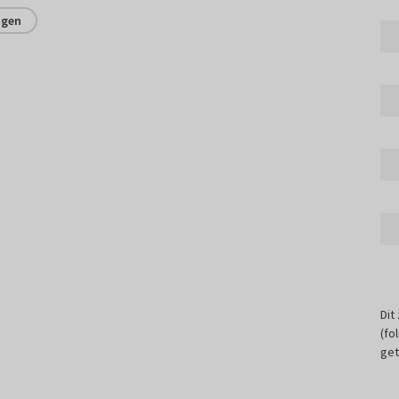
ngen
Dit
(fo
get