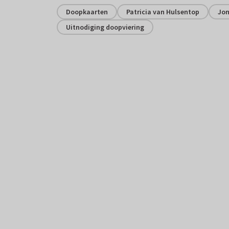
Doopkaarten
Patricia van Hulsentop
Jo
Uitnodiging doopviering