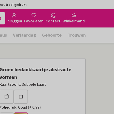
neutraal gedrukt
Inloggen
Favorieten
Contact
Winkelmand
aus
Verjaardag
Geboorte
Trouwen
Groen bedankkaartje abstracte
vormen
Kaartsoort
:
Dubbele kaart
Foliedruk
:
Goud
(
+
0,99
)
+
€ 0,99