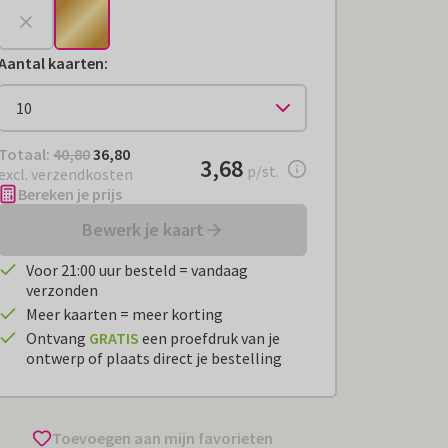
Aantal kaarten
:
Totaal:
€ 36,80
Totaal:
40,80
36,80
€ 3,68
3,68
per stuk
p/st.
excl. verzendkosten
Bereken je prijs
Bewerk je kaart
Voor 21:00 uur besteld = vandaag
verzonden
Meer kaarten = meer korting
Ontvang
GRATIS
een proefdruk van je
ontwerp of plaats direct je bestelling
Toevoegen aan mijn favorieten