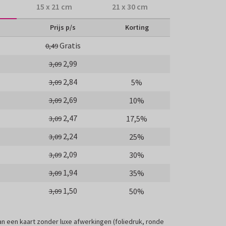
15 x 21 cm
21 x 30 cm
Prijs p/s
Korting
Gratis
0,49
2,99
3,09
2,84
5%
3,09
2,69
10%
3,09
2,47
17,5%
3,09
2,24
25%
3,09
2,09
30%
3,09
1,94
35%
3,09
1,50
50%
3,09
 van een kaart zonder luxe afwerkingen (foliedruk, ronde