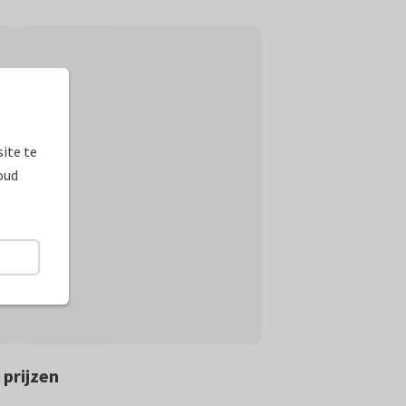
ite te
oud
prijzen