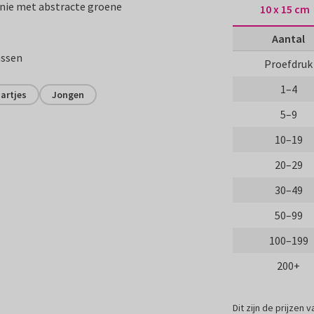
unie met abstracte groene
10 x 15 cm
Aantal
assen
Proefdruk
1–4
artjes
Jongen
5–9
10–19
20–29
30–49
50–99
100–199
200+
Dit zijn de prijzen