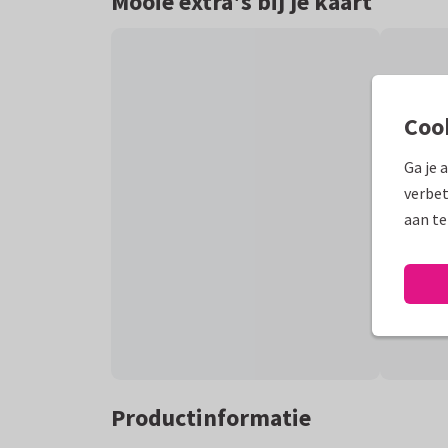
Mooie extra's bij je kaart
Coo
Ga je 
verbet
aan te
Productinformatie