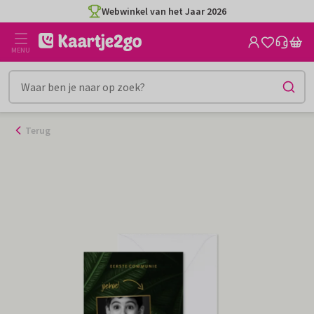
Ga
Webwinkel van het Jaar 2026
naar
de
MENU
inhoud
Terug