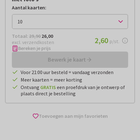
Aantal kaarten
:
Totaal:
€ 26,00
Totaal:
29,90
26,00
€ 2,60
2,60
per stuk
p/st.
excl. verzendkosten
Bereken je prijs
Bewerk je kaart
Voor 21:00 uur besteld = vandaag verzonden
Meer kaarten = meer korting
Ontvang
GRATIS
een proefdruk van je ontwerp of
plaats direct je bestelling
Toevoegen aan mijn favorieten