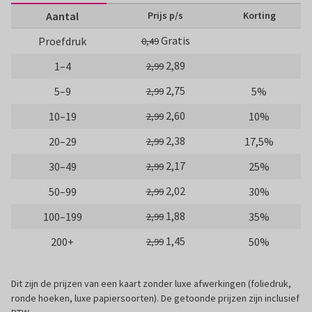
Aantal
Prijs p/s
Korting
Gratis
Proefdruk
0,49
2,89
1–4
2,99
2,75
5–9
5%
2,99
2,60
10–19
10%
2,99
2,38
20–29
17,5%
2,99
2,17
30–49
25%
2,99
2,02
50–99
30%
2,99
1,88
100–199
35%
2,99
1,45
200+
50%
2,99
Dit zijn de prijzen van een kaart zonder luxe afwerkingen (foliedruk,
ronde hoeken, luxe papiersoorten). De getoonde prijzen zijn inclusief