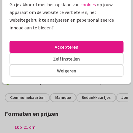
Ga je akkoord met het opslaan van
cookies
op jouw
apparaat om de website te verbeteren, het
websitegebruik te analyseren en gepersonaliseerde
inhoud aan te bieden?
Productinformatie
Accepteren
Stoere bedankkaart voor een communiefeest met 2 foto's
Zelf instellen
met goudlook kader (geen folie) en jungle bladeren op de
achtergrond.
Weigeren
Alle kaarten zijn helemaal naar wens aan te passen
Communiekaarten
Manique
Bedankkaartjes
Jonge
Formaten en prijzen
10 x 21 cm