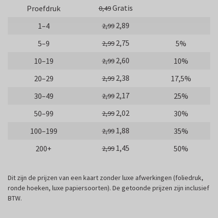
Gratis
Proefdruk
0,49
2,89
1–4
2,99
2,75
5–9
5%
2,99
2,60
10–19
10%
2,99
2,38
20–29
17,5%
2,99
2,17
30–49
25%
2,99
2,02
50–99
30%
2,99
1,88
100–199
35%
2,99
1,45
200+
50%
2,99
Dit zijn de prijzen van een kaart zonder luxe afwerkingen (foliedruk,
ronde hoeken, luxe papiersoorten). De getoonde prijzen zijn inclusief
BTW.