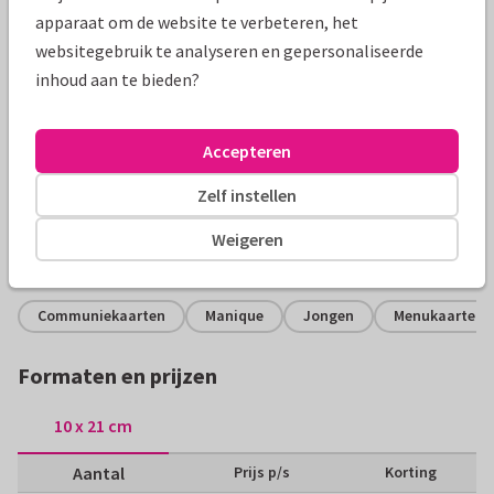
apparaat om de website te verbeteren, het
websitegebruik te analyseren en gepersonaliseerde
inhoud aan te bieden?
Productinformatie
Accepteren
Stoere bedankkaart voor een communiefeest met leuke
Zelf instellen
pijltjes en jungle bladeren op de achtergrond.
Weigeren
Alle kaarten zijn helemaal naar wens aan te passen
Communiekaarten
Manique
Jongen
Menukaarten
Formaten en prijzen
10 x 21 cm
Aantal
Prijs p/s
Korting