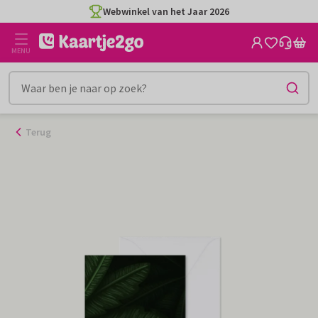
Ga
Webwinkel van het Jaar 2026
naar
de
MENU
inhoud
Terug