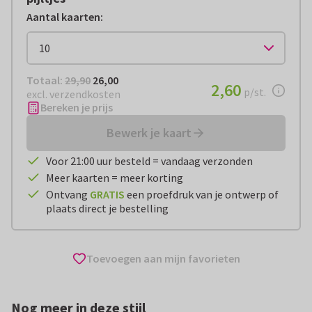
Aantal kaarten
:
Totaal:
€ 26,00
Totaal:
29,90
26,00
€ 2,60
2,60
per stuk
p/st.
excl. verzendkosten
Bereken je prijs
Bewerk je kaart
Voor 21:00 uur besteld = vandaag verzonden
Meer kaarten = meer korting
Ontvang
GRATIS
een proefdruk van je ontwerp of
plaats direct je bestelling
Toevoegen aan mijn favorieten
Nog meer in deze stijl