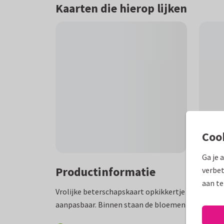
Kaarten die hierop lijken
Coo
Ga je 
Productinformatie
verbet
aan te
Vrolijke beterschapskaart opkikkertje met bos bl
aanpasbaar. Binnen staan de bloemen in een vaas