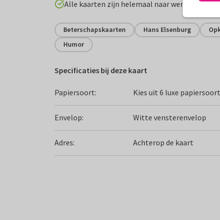
Alle kaarten zijn helemaal naar wens aan te p
Beterschapskaarten
Hans Elsenburg
Opk
Humor
Specificaties bij deze kaart
Papiersoort:
Kies uit 6 luxe papiersoor
Envelop:
Witte vensterenvelop
Adres:
Achterop de kaart