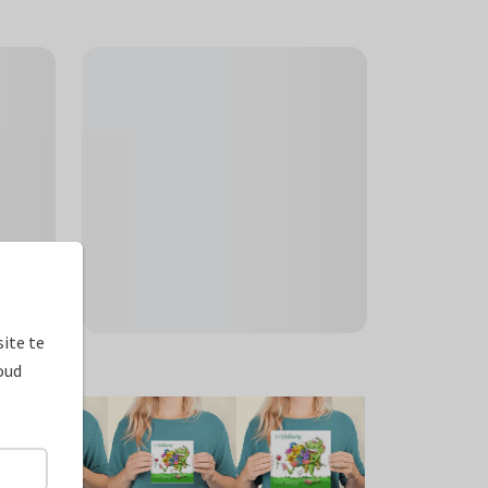
ite te
ormaten
oud