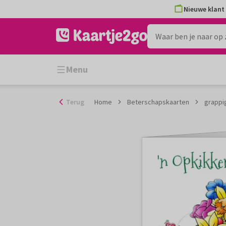
Ga
Nieuwe klant 
naar
de
inhoud
Menu
Terug
Home
Beterschapskaarten
grappi