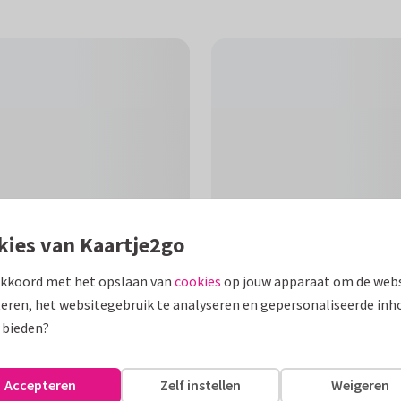
kies van Kaartje2go
akkoord met het opslaan van
cookies
op jouw apparaat om de webs
F
eren, het websitegebruik te analyseren en gepersonaliseerde inh
 bieden?
oemen. Alle teksten zijn
. Van Harte Beterschap.
Accepteren
Zelf instellen
Weigeren