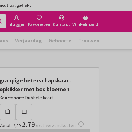
neutraal gedrukt
Inloggen
Favorieten
Contact
Winkelmand
aus
Verjaardag
Geboorte
Trouwen
grappige beterschapskaart
opkikker met bos bloemen
Vanaf:
€ 2,79
excl. verzendkosten
Kaartsoort
:
Dubbele kaart
2,79
Vanaf
:
excl. verzendkosten
2,89