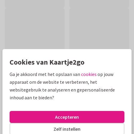
Cookies van Kaartje2go
Ga je akkoord met het opslaan van
cookies
op jouw
apparaat om de website te verbeteren, het
Productinformatie
websitegebruik te analyseren en gepersonaliseerde
inhoud aan te bieden?
Een beterschapskaart voor iemand die zijn/haar been heeft
gebroken en daardoor in het gips zit.
Accepteren
Alle kaarten zijn helemaal naar wens aan te passen
Zelf instellen