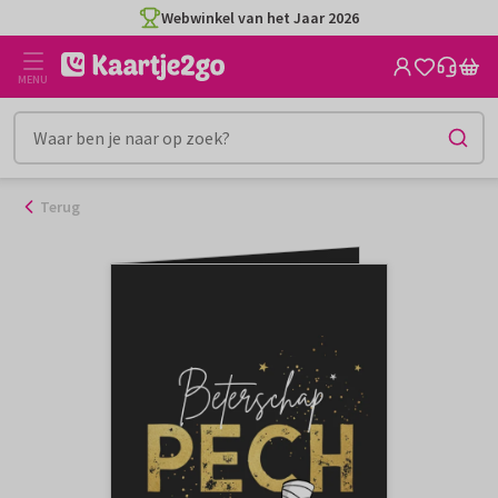
Ga
Webwinkel van het Jaar 2026
naar
de
MENU
inhoud
Terug