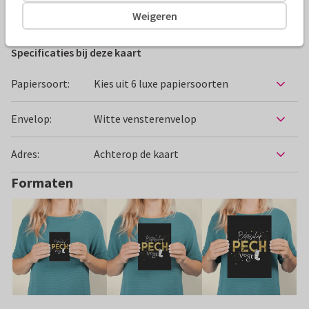
Beterschapskaarten
Paperhugs - by Lidy
Ziekenhuis
Weigeren
Specificaties bij deze kaart
Papiersoort:
Kies uit 6 luxe papiersoorten
Envelop:
Witte vensterenvelop
Adres:
Achterop de kaart
Formaten