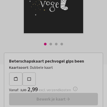
Beterschapskaart pechvogel gips been
Vanaf:
€ 2,99
excl. verzendkosten
Kaartsoort
:
Dubbele kaart
2,99
Vanaf
:
excl. verzendkosten
3,09
Bewerk je kaart