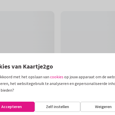
kies van Kaartje2go
akkoord met het opslaan van
cookies
op jouw apparaat om de webs
eren, het websitegebruik te analyseren en gepersonaliseerde inh
F
 bieden?
nd op te vrolijken in een
tijdens het revalideren.
Accepteren
Zelf instellen
Weigeren