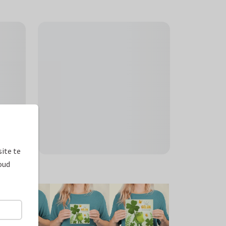
ite te
oud
ormaten