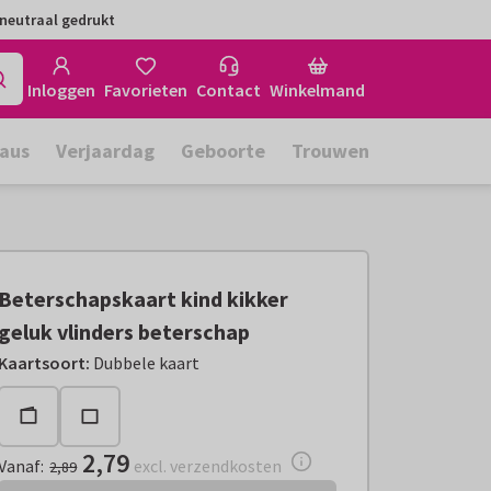
neutraal gedrukt
Inloggen
Favorieten
Contact
Winkelmand
aus
Verjaardag
Geboorte
Trouwen
Beterschapskaart kind kikker
geluk vlinders beterschap
Vanaf:
€ 2,79
excl. verzendkosten
Kaartsoort
:
Dubbele kaart
2,79
Vanaf
:
excl. verzendkosten
2,89