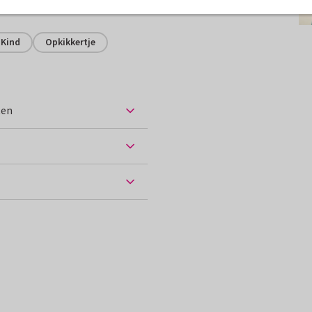
assen
Kind
Opkikkertje
ten