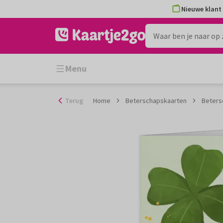
Ga
Nieuwe klant 
naar
de
inhoud
Menu
Terug
Home
Beterschapskaarten
Beters