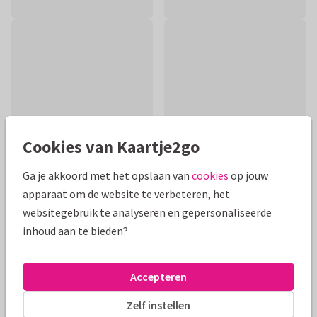
Cookies van Kaartje2go
Ga je akkoord met het opslaan van
cookies
op jouw
apparaat om de website te verbeteren, het
Productinformatie
websitegebruik te analyseren en gepersonaliseerde
inhoud aan te bieden?
Een beterschapskaart met (op)kikkers, om iemand
beterschap mee te wensen.
Accepteren
Alle kaarten zijn helemaal naar wens aan te passen
Zelf instellen