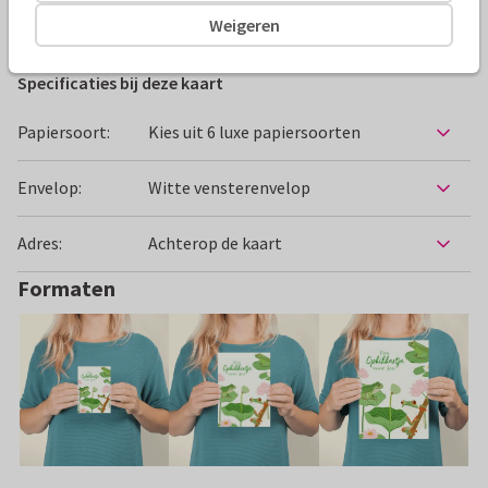
Beterschapskaarten
Romy Palstra
Opkikkertje
Weigeren
Specificaties bij deze kaart
Papiersoort:
Kies uit 6 luxe papiersoorten
Envelop:
Witte vensterenvelop
Adres:
Achterop de kaart
Formaten