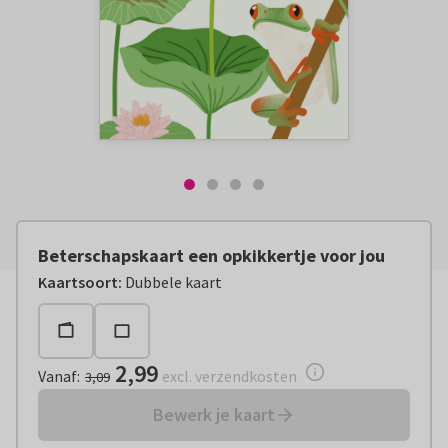
Beterschapskaart een opkikkertje voor jou
Vanaf:
€ 2,99
excl. verzendkosten
Kaartsoort
:
Dubbele kaart
2,99
Vanaf
:
excl. verzendkosten
3,09
Bewerk je kaart