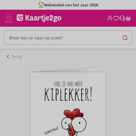
Ga
Webwinkel van het Jaar 2026
naar
de
MENU
inhoud
Terug