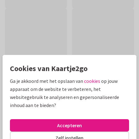
Cookies van Kaartje2go
Ga je akkoord met het opslaan van
cookies
op jouw
apparaat om de website te verbeteren, het
Productinformatie
websitegebruik te analyseren en gepersonaliseerde
Grappige beterschapskaart met een kip om een hart onder
inhoud aan te bieden?
de riem te steken. Schrijf aan de binnenkant een persoonlijke
boodschap!
Accepteren
Alle kaarten zijn helemaal naar wens aan te passen
Zelf instellen