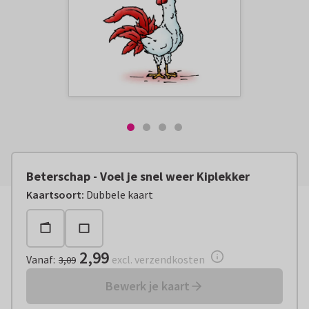
Beterschap - Voel je snel weer Kiplekker
Vanaf:
€ 2,99
excl. verzendkosten
Kaartsoort
:
Dubbele kaart
2,99
Vanaf
:
excl. verzendkosten
3,09
Bewerk je kaart