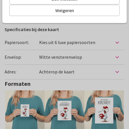
Weigeren
Beterschapskaarten
Kaj Ockels
Collega
Opkikkertj
Specificaties bij deze kaart
Papiersoort:
Kies uit 6 luxe papiersoorten
Envelop:
Witte vensterenvelop
Adres:
Achterop de kaart
Formaten