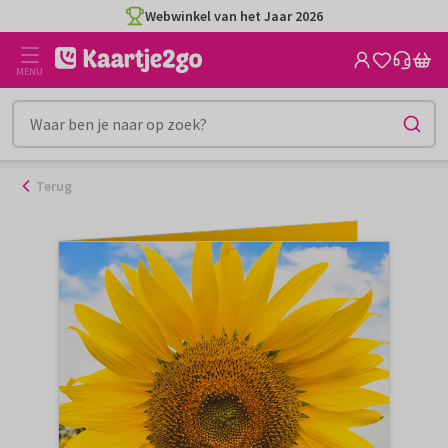
Ga
Webwinkel van het Jaar 2026
naar
de
MENU
inhoud
Terug