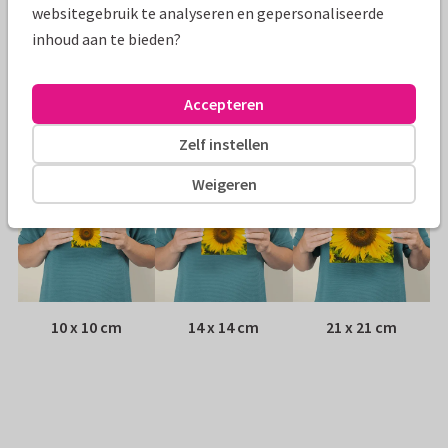
websitegebruik te analyseren en gepersonaliseerde
inhoud aan te bieden?
Envelop:
Witte vensterenvelop
Adres:
Achterop de kaart
Accepteren
Formaten
Zelf instellen
Weigeren
10 x 10 cm
14 x 14 cm
21 x 21 cm