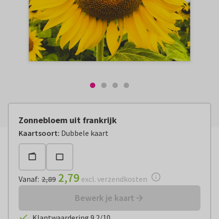
Zonnebloem uit frankrijk
Vanaf:
€ 2,79
excl. verzendkosten
Kaartsoort
:
Dubbele kaart
2,79
Vanaf
:
2,89
excl. verzendkosten
Bewerk je kaart
Klantwaardering 9.2/10