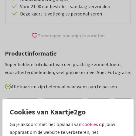
Voor 21:00 uur besteld = vandaag verzonden
Deze kaart is volledig te personaliseren
Toevoegen aan mijn favorieten
Productinformatie
Super heldere fotokaart van een prachtige zonnebloem,
voor allerlei doeleinden, veel plezier ermee! Anet Fotografie.
Alle kaarten zijn helemaal naar wens aan te passen
Wenskaarten
Anet van de Vorst
Bloemen
Zonnebl
Cookies van Kaartje2go
Specificaties bij deze kaart
Ga je akkoord met het opslaan van
cookies
op jouw
apparaat om de website te verbeteren, het
Papiersoort:
Kies uit 6 luxe papiersoorten