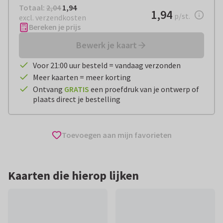
Totaal:
€ 1,94
Totaal:
2,04
1,94
€ 1,94
1,94
per stuk
p/st.
excl. verzendkosten
Bereken je prijs
Bewerk je kaart
Voor 21:00 uur besteld = vandaag verzonden
Meer kaarten = meer korting
Ontvang
GRATIS
een proefdruk van je ontwerp of
plaats direct je bestelling
Toevoegen aan mijn favorieten
Kaarten die hierop lijken