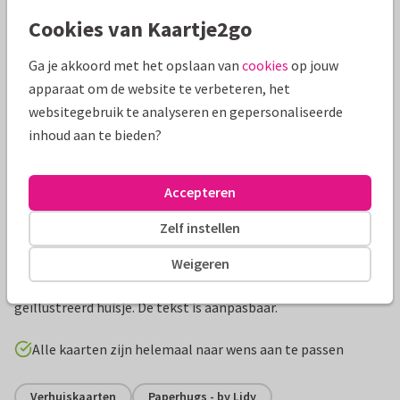
Mooie extra's bij je kaart
Cookies van Kaartje2go
Ga je akkoord met het opslaan van
cookies
op jouw
apparaat om de website te verbeteren, het
websitegebruik te analyseren en gepersonaliseerde
inhoud aan te bieden?
Accepteren
Zelf instellen
Productinformatie
Weigeren
Hippe en stijlvolle verhuiskaart nieuwe woning met
geïllustreerd huisje. De tekst is aanpasbaar.
Alle kaarten zijn helemaal naar wens aan te passen
Verhuiskaarten
Paperhugs - by Lidy