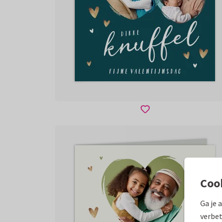
Coo
Ga je 
verbet