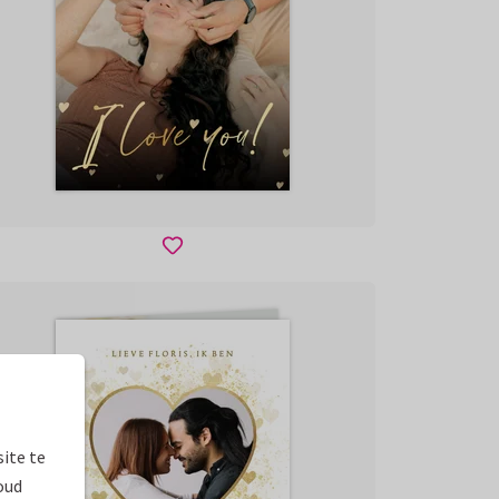
ite te
oud