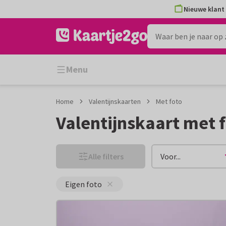
Ga
Ga
Nieuwe klant 
naar
naar
de
het
inhoud
filter
Menu
Home
Valentijnskaarten
Met foto
Valentijnskaart met 
Alle filters
Voor...
Eigen foto