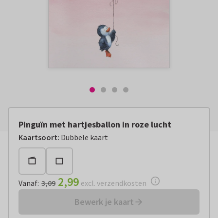
Pinguïn met hartjesballon in roze lucht
Vanaf:
€ 2,99
excl. verzendkosten
Kaartsoort
:
Dubbele kaart
2,99
Vanaf
:
3,09
excl. verzendkosten
Bewerk je kaart