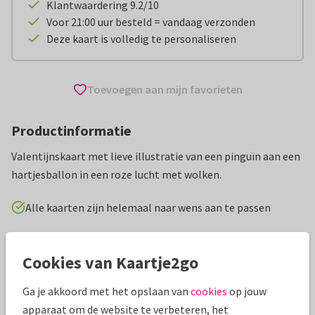
Klantwaardering 9.2/10
Voor 21:00 uur besteld = vandaag verzonden
Deze kaart is volledig te personaliseren
Toevoegen aan mijn favorieten
Productinformatie
Valentijnskaart met lieve illustratie van een pinguïn aan een
hartjesballon in een roze lucht met wolken.
Alle kaarten zijn helemaal naar wens aan te passen
Valentijnskaarten
Illu-Straver
Cookies van Kaartje2go
Specificaties bij deze kaart
Ga je akkoord met het opslaan van
cookies
op jouw
apparaat om de website te verbeteren, het