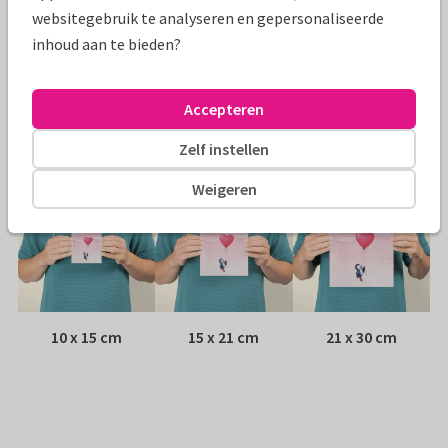
Papiersoort:
Kies uit 6 luxe papiersoorten
websitegebruik te analyseren en gepersonaliseerde
inhoud aan te bieden?
Envelop:
Witte vensterenvelop
Adres:
Achterop de kaart
Accepteren
Formaten
Zelf instellen
Weigeren
10 x 15 cm
15 x 21 cm
21 x 30 cm