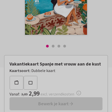
Vakantiekaart Spanje met vrouw aan de kust
Vanaf:
€ 2,99
excl. verzendkosten
Kaartsoort
:
Dubbele kaart
2,99
Vanaf
:
excl. verzendkosten
3,09
Bewerk je kaart