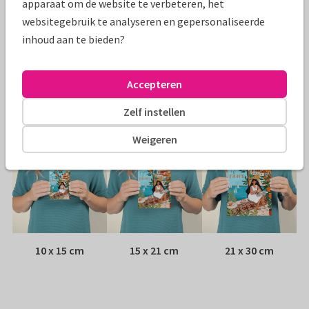
apparaat om de website te verbeteren, het
websitegebruik te analyseren en gepersonaliseerde
Papiersoort:
Kies uit 6 luxe papiersoorten
inhoud aan te bieden?
Envelop:
Witte vensterenvelop
Accepteren
Adres:
Achterop de kaart
Zelf instellen
Formaten
Weigeren
10 x 15 cm
15 x 21 cm
21 x 30 cm