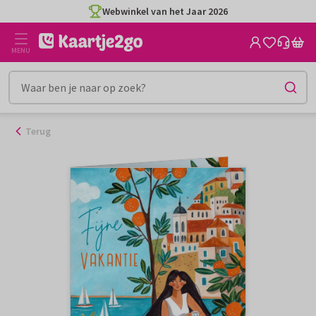
Ga
Webwinkel van het Jaar 2026
naar
de
MENU
inhoud
Terug