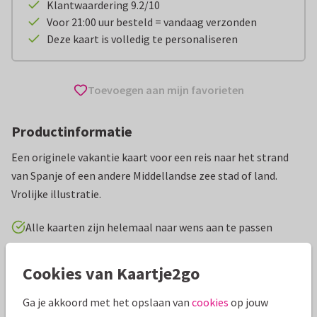
Klantwaardering 9.2/10
Voor 21:00 uur besteld = vandaag verzonden
Deze kaart is volledig te personaliseren
Toevoegen aan mijn favorieten
Productinformatie
Een originele vakantie kaart voor een reis naar het strand
van Spanje of een andere Middellandse zee stad of land.
Vrolijke illustratie.
Alle kaarten zijn helemaal naar wens aan te passen
Vakantiekaarten
Caroline Bonne Müller
Fijne vakantie
Cookies van Kaartje2go
Ga je akkoord met het opslaan van
cookies
op jouw
Specificaties bij deze kaart