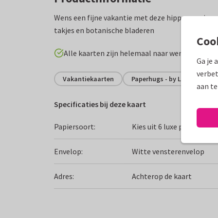
Wens een fijne vakantie met deze hippe roze jung
takjes en botanische bladeren
Coo
Alle kaarten zijn helemaal naar wens aan te p
Ga je 
verbet
Vakantiekaarten
Paperhugs - by Lidy
Fij
aan te
Specificaties bij deze kaart
Papiersoort:
Kies uit 6 luxe papiersoor
Envelop:
Witte vensterenvelop
Adres:
Achterop de kaart