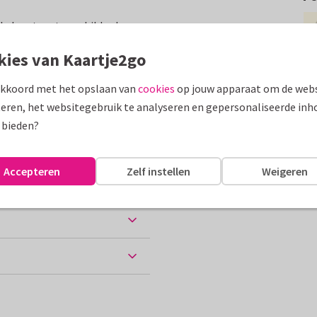
le kaart met geschilderde
kies van Kaartje2go
assen
akkoord met het opslaan van
cookies
op jouw apparaat om de webs
eren, het websitegebruik te analyseren en gepersonaliseerde inh
ne vakantie
 bieden?
Accepteren
Zelf instellen
Weigeren
ten