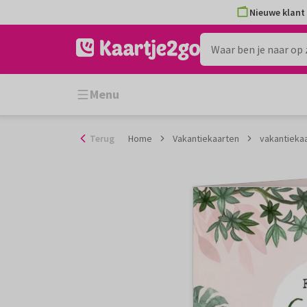
Ga
Nieuwe klant 
naar
de
inhoud
Menu
Terug
Home
Vakantiekaarten
vakantiekaa