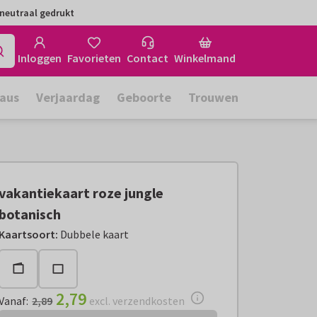
neutraal gedrukt
Inloggen
Favorieten
Contact
Winkelmand
aus
Verjaardag
Geboorte
Trouwen
vakantiekaart roze jungle
botanisch
Vanaf:
€ 2,79
excl. verzendkosten
Kaartsoort
:
Dubbele kaart
2,79
Vanaf
:
2,89
excl. verzendkosten