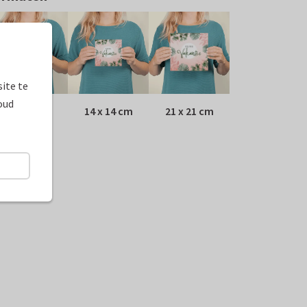
ite te
oud
10 x 10 cm
14 x 14 cm
21 x 21 cm