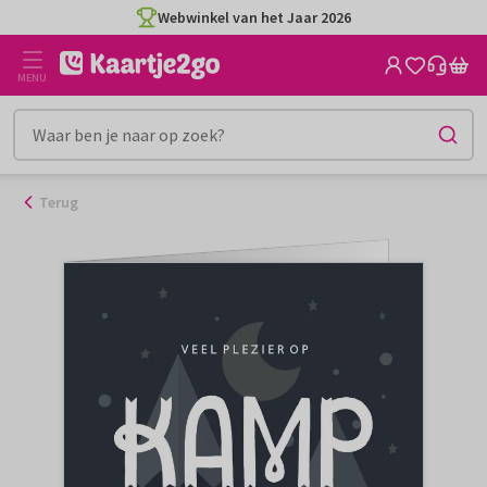
Ga
Webwinkel van het Jaar 2026
naar
de
MENU
inhoud
Terug