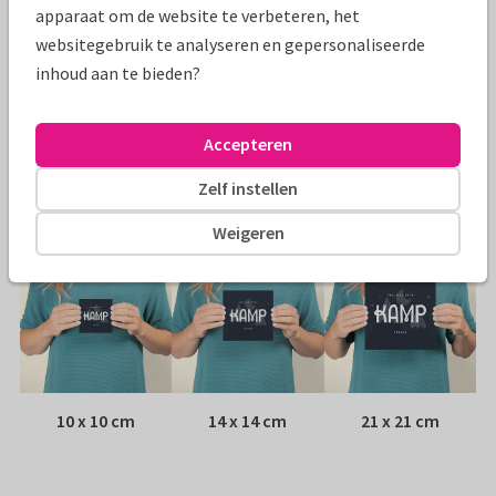
Specificaties bij deze kaart
apparaat om de website te verbeteren, het
websitegebruik te analyseren en gepersonaliseerde
Papiersoort:
Kies uit 6 luxe papiersoorten
inhoud aan te bieden?
Envelop:
Witte vensterenvelop
Accepteren
Adres:
Achterop de kaart
Zelf instellen
Formaten
Weigeren
10 x 10 cm
14 x 14 cm
21 x 21 cm