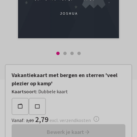
Vakantiekaart met bergen en sterren 'veel
plezier op kamp'
Vanaf:
€ 2,79
excl. verzendkosten
Kaartsoort
:
Dubbele kaart
2,79
Vanaf
:
excl. verzendkosten
2,89
Bewerk je kaart