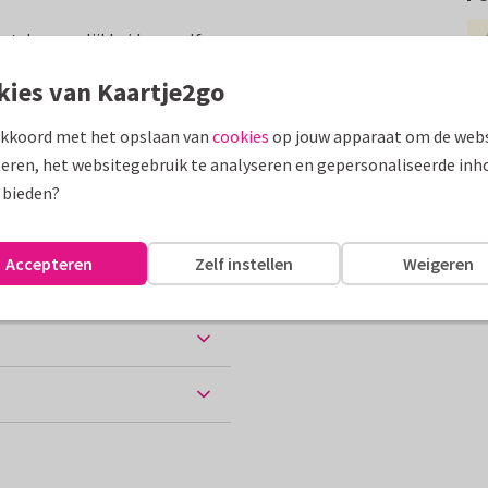
met de mogelijkheid om zelf
kies van Kaartje2go
assen
akkoord met het opslaan van
cookies
op jouw apparaat om de webs
eren, het websitegebruik te analyseren en gepersonaliseerde inh
ijne vakantie
 bieden?
Accepteren
Zelf instellen
Weigeren
ten