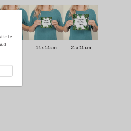
ite te
oud
10 x 10 cm
14 x 14 cm
21 x 21 cm