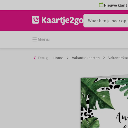
Ga
Nieuwe klant 
naar
de
inhoud
Menu
Terug
Home
Vakantiekaarten
Vakantiekaa