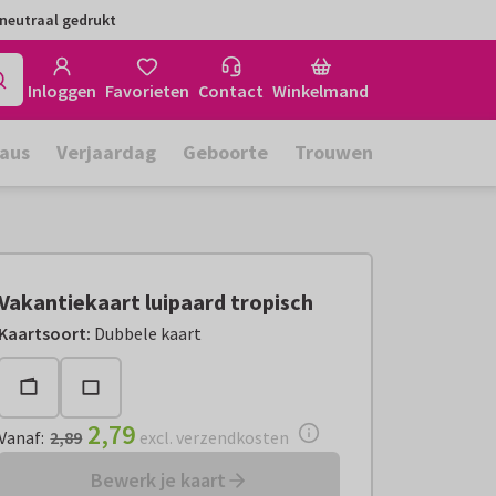
neutraal gedrukt
Inloggen
Favorieten
Contact
Winkelmand
aus
Verjaardag
Geboorte
Trouwen
Vakantiekaart luipaard tropisch
Vanaf:
€ 2,79
excl. verzendkosten
Kaartsoort
:
Dubbele kaart
2,79
Vanaf
:
2,89
excl. verzendkosten
Bewerk je kaart