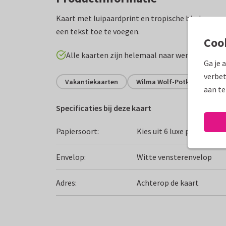
Kaart met luipaardprint en tropische bladeren, 
een tekst toe te voegen.
Coo
Alle kaarten zijn helemaal naar wens aan te p
Ga je 
verbet
Vakantiekaarten
Wilma Wolf-Potkamp
F
aan te
Specificaties bij deze kaart
Papiersoort:
Kies uit 6 luxe papiersoor
Envelop:
Witte vensterenvelop
Adres:
Achterop de kaart