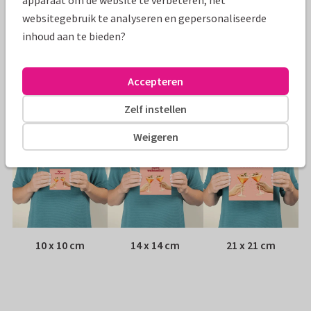
apparaat om de website te verbeteren, het
Papiersoort:
Kies uit 6 luxe papiersoorten
websitegebruik te analyseren en gepersonaliseerde
inhoud aan te bieden?
Envelop:
Witte vensterenvelop
Accepteren
Adres:
Achterop de kaart
Zelf instellen
Formaten
Weigeren
10 x 10 cm
14 x 14 cm
21 x 21 cm