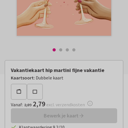
Vakantiekaart hip martini fijne vakantie
Vanaf:
€ 2,79
excl. verzendkosten
Kaartsoort
:
Dubbele kaart
2,79
Vanaf
:
excl. verzendkosten
2,89
Bewerk je kaart
Klantwaardering 9.2/10