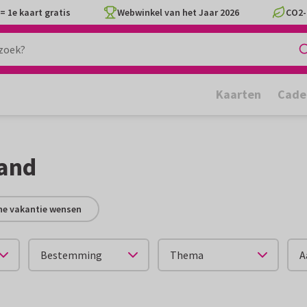
= 1e kaart gratis
Webwinkel van het Jaar 2026
CO2-
Kaarten
Cade
land
jne vakantie wensen
Bestemming
Thema
A