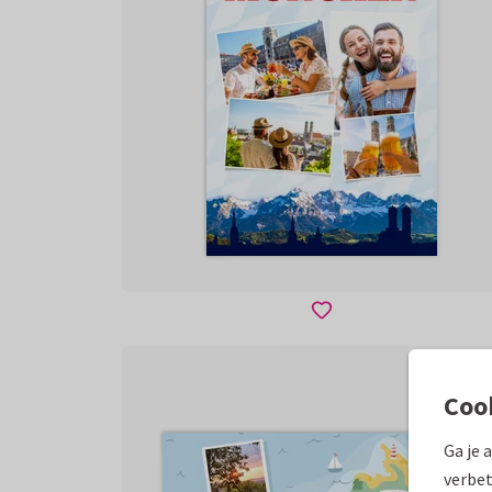
Coo
Ga je 
verbet