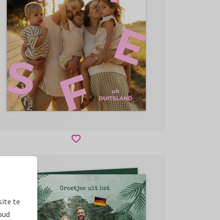
ite te
oud