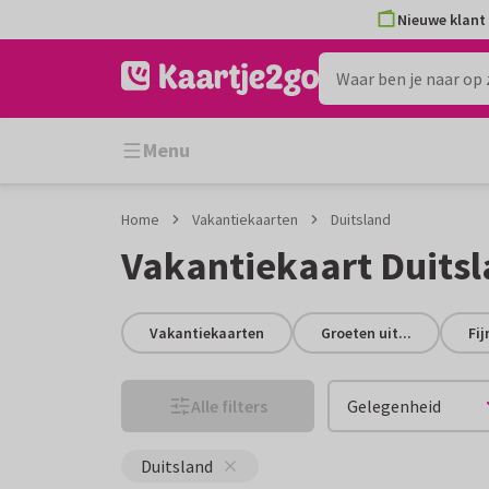
Ga
Ga
Nieuwe klant 
naar
naar
de
het
inhoud
filter
Menu
Home
Vakantiekaarten
Duitsland
Vakantiekaart Duits
Vakantiekaarten
Groeten uit...
Fi
Alle filters
Gelegenheid
Duitsland