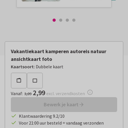
Vakantiekaart kamperen autoreis natuur
ansichtkaart foto
Vanaf:
€ 2,99
excl. verzendkosten
Kaartsoort
:
Dubbele kaart
2,99
Vanaf
:
excl. verzendkosten
3,09
Bewerk je kaart
Klantwaardering 9.2/10
Voor 21:00 uur besteld = vandaag verzonden