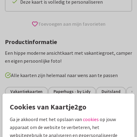
Deze kaart is volledig te personaliseren
Toevoegen aan mijn favorieten
Productinformatie
Een hippe moderne ansichtkaart met vakantiegroet, camper
en eigen persoonlijke foto!
Alle kaarten zijn helemaal naar wens aan te passen
Vakantiekaarten
Paperhugs - by Lidy
Duitsland
Gro
Cookies van Kaartje2go
Specificaties bij deze kaart
Ga je akkoord met het opslaan van
cookies
op jouw
Papiersoort:
Kies uit 6 luxe papiersoorten
apparaat om de website te verbeteren, het
websitegebruik te analyseren en gepersonaliseerde