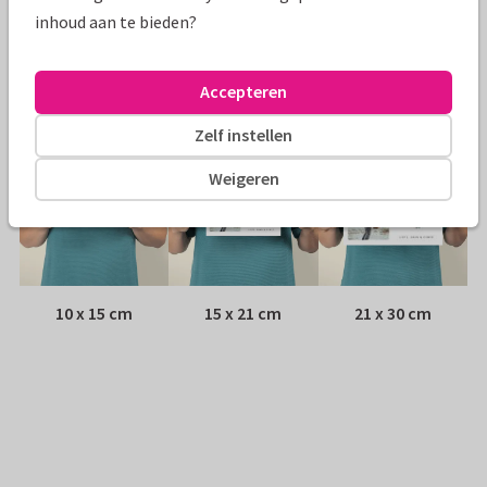
Envelop:
Witte vensterenvelop
inhoud aan te bieden?
Adres:
Achterop de kaart
Accepteren
Formaten
Zelf instellen
Weigeren
10 x 15 cm
15 x 21 cm
21 x 30 cm