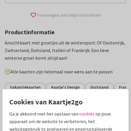
Toevoegen aan mijn favorieten
Productinformatie
Ansichtkaart met groetjes uit de wintersport: Of Oostenrijk,
Zwitserland, Duitsland, Italiën of Frankrijk: Een lieve
winterse groet komt altijd aan!
Alle kaarten zijn helemaal naar wens aan te passen
Vakantiekaarten
Kaatje's Design
Duitsland
Frankr
Cookies van Kaartje2go
Specificaties bij deze kaart
Ga je akkoord met het opslaan van
cookies
op jouw
Papiersoort:
Glans
apparaat om de website te verbeteren, het
websitegebruik te analyseren en gepersonaliseerde