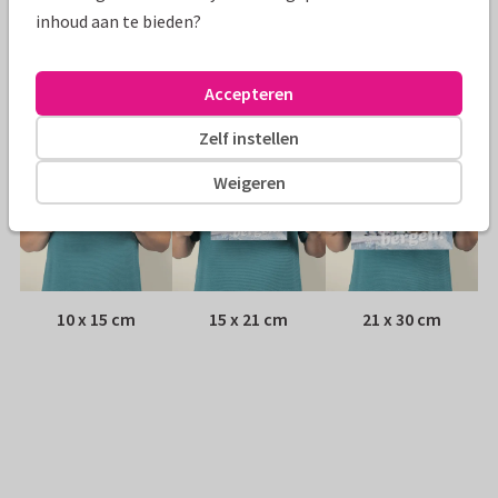
Envelop:
Geen, verzonden als ansichtkaart
inhoud aan te bieden?
Adres:
Achterop de kaart
Accepteren
Formaten
Zelf instellen
Weigeren
10 x 15 cm
15 x 21 cm
21 x 30 cm