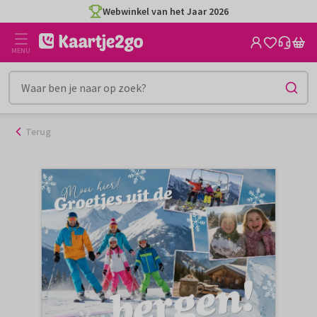
Ga
Webwinkel van het Jaar 2026
naar
de
MENU
inhoud
Terug