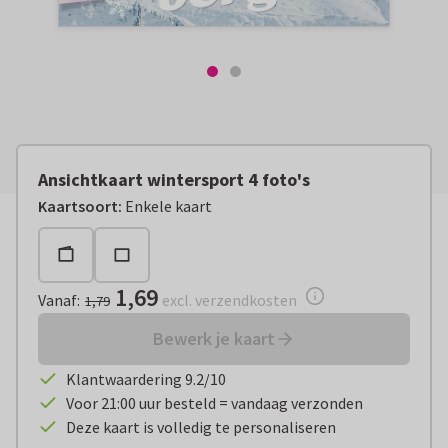
Ansichtkaart wintersport 4 foto's
Vanaf:
€ 1,69
excl. verzendkosten
Kaartsoort
:
Enkele kaart
1,69
Vanaf
:
excl. verzendkosten
1,79
Bewerk je kaart
Klantwaardering 9.2/10
Voor 21:00 uur besteld = vandaag verzonden
Deze kaart is volledig te personaliseren