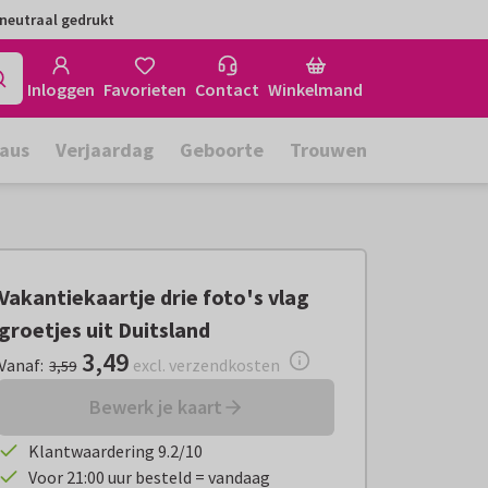
neutraal gedrukt
Inloggen
Favorieten
Contact
Winkelmand
aus
Verjaardag
Geboorte
Trouwen
Vakantiekaartje drie foto's vlag
groetjes uit Duitsland
3,49
Vanaf:
€ 3,49
excl. verzendkosten
Vanaf
:
excl. verzendkosten
3,59
Bewerk je kaart
Klantwaardering 9.2/10
Voor 21:00 uur besteld = vandaag