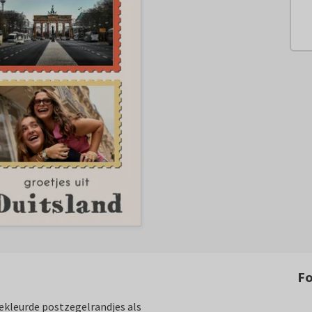
F
Gekleurde postzegelrandjes als