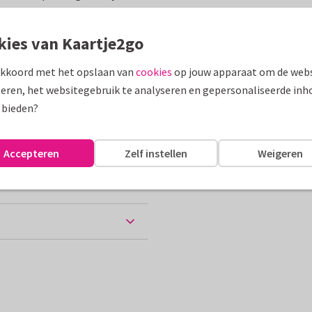
 van Duitsland.
kies van Kaartje2go
assen
akkoord met het opslaan van
cookies
op jouw apparaat om de webs
roeten uit...
eren, het websitegebruik te analyseren en gepersonaliseerde inh
 bieden?
ten
Accepteren
Zelf instellen
Weigeren