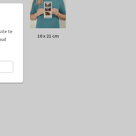
ite te
10 x 21 cm
oud