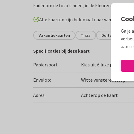
kader om de foto's heen, in de kleuren van de vlag
Coo
Alle kaarten zijn helemaal naar wens aan te p
Ga je 
Vakantiekaarten
Tirza
Duitsland
G
verbet
aan te
Specificaties bij deze kaart
Papiersoort:
Kies uit 6 luxe papiersoor
Envelop:
Witte vensterenvelop
Adres:
Achterop de kaart