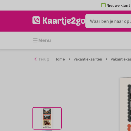
Ga
Nieuwe klant 
naar
de
inhoud
Menu
Terug
Home
Vakantiekaarten
Vakantiekaa