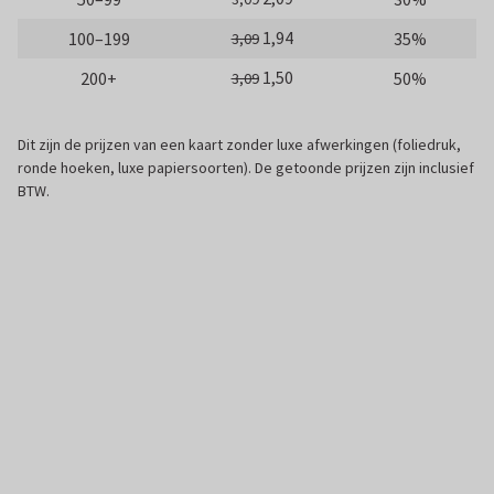
1,94
100–199
35%
3,09
1,50
200+
50%
3,09
Dit zijn de prijzen van een kaart zonder luxe afwerkingen (foliedruk,
ronde hoeken, luxe papiersoorten). De getoonde prijzen zijn inclusief
BTW.