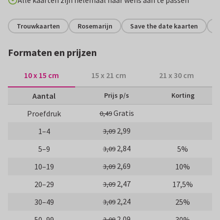
Alle kaarten zijn helemaal naar wens aan te passen
Trouwkaarten
Rosemarijn
Save the date kaarten
S
Formaten en prijzen
10 x 15 cm
15 x 21 cm
21 x 30 cm
Aantal
Prijs p/s
Korting
Gratis
Proefdruk
0,49
2,99
1–4
3,09
2,84
5–9
5%
3,09
2,69
10–19
10%
3,09
2,47
20–29
17,5%
3,09
2,24
30–49
25%
3,09
2,09
50–99
30%
3,09