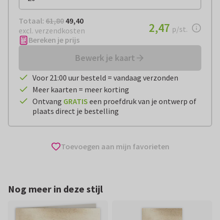
Totaal:
€ 49,40
Totaal:
61,80
49,40
€ 2,47
2,47
per stuk
p/st.
excl. verzendkosten
Bereken je prijs
Bewerk je kaart
Voor 21:00 uur besteld = vandaag verzonden
Meer kaarten = meer korting
Ontvang
GRATIS
een proefdruk van je ontwerp of
plaats direct je bestelling
Toevoegen aan mijn favorieten
Nog meer in deze stijl