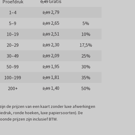
Gratis
Proefdruk
0,49
2,79
1–4
2,89
2,65
5–9
5%
2,89
2,51
10–19
10%
2,89
2,30
20–29
17,5%
2,89
2,09
30–49
25%
2,89
1,95
50–99
30%
2,89
1,81
100–199
35%
2,89
1,40
200+
50%
2,89
 zijn de prijzen van een kaart zonder luxe afwerkingen
liedruk, ronde hoeken, luxe papiersoorten). De
oonde prijzen zijn inclusief BTW.