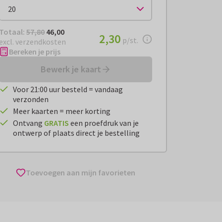
Totaal:
€ 46,00
Totaal:
57,80
46,00
€ 2,30
2,30
per stuk
p/st.
excl. verzendkosten
Bereken je prijs
Bewerk je kaart
Voor 21:00 uur besteld = vandaag
verzonden
Meer kaarten = meer korting
Ontvang
GRATIS
een proefdruk van je
ontwerp of plaats direct je bestelling
Toevoegen aan mijn favorieten