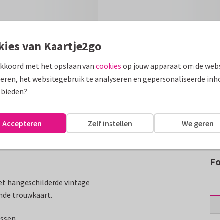
kies van Kaartje2go
akkoord met het opslaan van
cookies
op jouw apparaat om de webs
eren, het websitegebruik te analyseren en gepersonaliseerde inh
 bieden?
Accepteren
Zelf instellen
Weigeren
Fo
met hangeschilderde vintage
nde trouwkaart.
assen