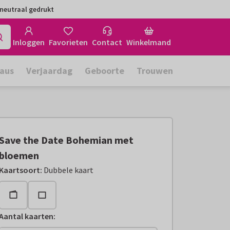
neutraal gedrukt
Inloggen
Favorieten
Contact
Winkelmand
aus
Verjaardag
Geboorte
Trouwen
Save the Date Bohemian met
bloemen
Kaartsoort
:
Dubbele kaart
Aantal kaarten
: