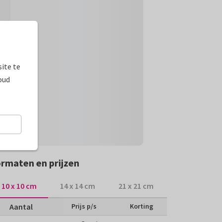
ite te
oud
rmaten en prijzen
10 x 10 cm
14 x 14 cm
21 x 21 cm
Aantal
Prijs p/s
Korting