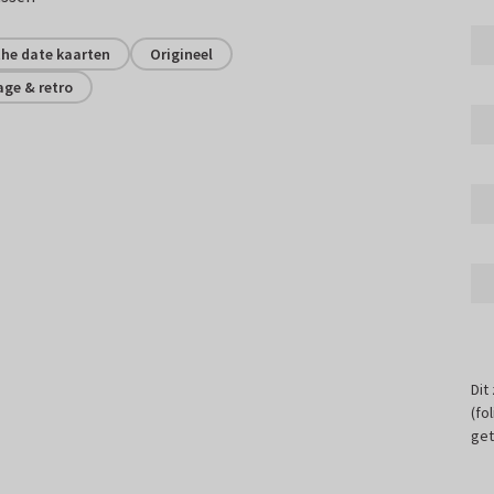
the date kaarten
Origineel
age & retro
Dit
(fo
get