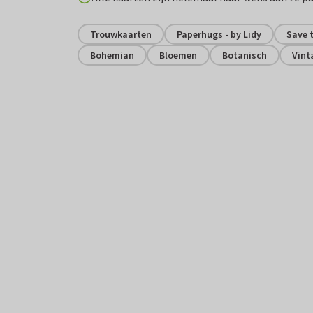
Trouwkaarten
Paperhugs - by Lidy
Save 
Bohemian
Bloemen
Botanisch
Vint