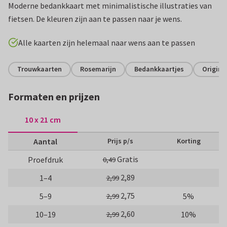
Moderne bedankkaart met minimalistische illustraties van
fietsen. De kleuren zijn aan te passen naar je wens.
Alle kaarten zijn helemaal naar wens aan te passen
Trouwkaarten
Rosemarijn
Bedankkaartjes
Origine
Formaten en prijzen
10 x 21 cm
Aantal
Prijs p/s
Korting
Gratis
Proefdruk
0,49
2,89
1–4
2,99
2,75
5–9
5%
2,99
2,60
10–19
10%
2,99