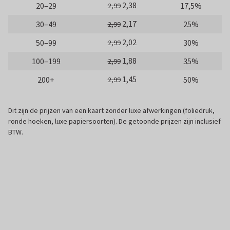
2,38
20–29
17,5%
2,99
2,17
30–49
25%
2,99
2,02
50–99
30%
2,99
1,88
100–199
35%
2,99
1,45
200+
50%
2,99
Dit zijn de prijzen van een kaart zonder luxe afwerkingen (foliedruk,
ronde hoeken, luxe papiersoorten). De getoonde prijzen zijn inclusief
BTW.