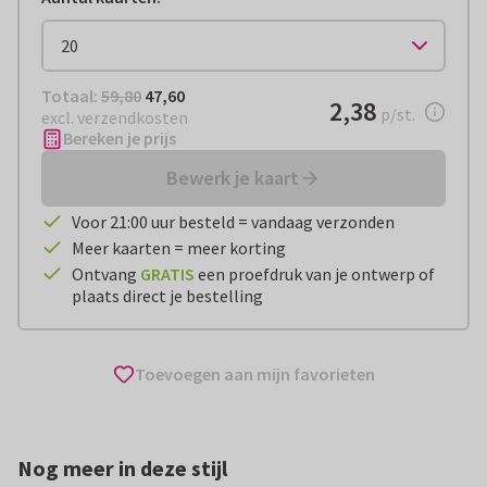
Totaal:
€ 47,60
Totaal:
59,80
47,60
€ 2,38
2,38
per stuk
p/st.
excl. verzendkosten
Bereken je prijs
Bewerk je kaart
Voor 21:00 uur besteld = vandaag verzonden
Meer kaarten = meer korting
Ontvang
GRATIS
een proefdruk van je ontwerp of
plaats direct je bestelling
Toevoegen aan mijn favorieten
Nog meer in deze stijl