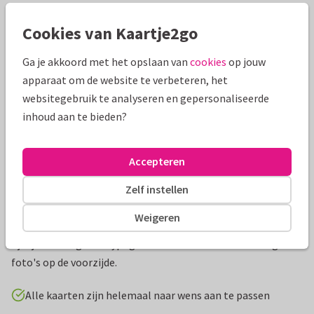
Mooie extra's bij je kaart
Cookies van Kaartje2go
Ga je akkoord met het opslaan van
cookies
op jouw
apparaat om de website te verbeteren, het
websitegebruik te analyseren en gepersonaliseerde
inhoud aan te bieden?
Accepteren
Zelf instellen
Productinformatie
Weigeren
Een minimalistische trouw-bedanktkaart met subtiele
lijntjes en elegante typografie. Er is ruimte voor drie eigen
foto's op de voorzijde.
Alle kaarten zijn helemaal naar wens aan te passen