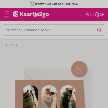
Ga
Webwinkel van het Jaar 2026
naar
de
MENU
inhoud
Terug