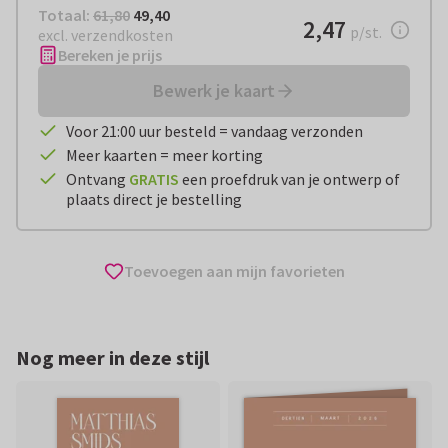
Totaal:
€ 49,40
Totaal:
61,80
49,40
€ 2,47
2,47
per stuk
p/st.
excl. verzendkosten
Bereken je prijs
Bewerk je kaart
Voor 21:00 uur besteld = vandaag verzonden
Meer kaarten = meer korting
Ontvang
GRATIS
een proefdruk van je ontwerp of
plaats direct je bestelling
Toevoegen aan mijn favorieten
Nog meer in deze stijl