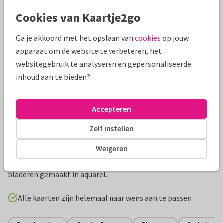
Mooie extra's bij je kaart
Cookies van Kaartje2go
Ga je akkoord met het opslaan van
cookies
op jouw
apparaat om de website te verbeteren, het
websitegebruik te analyseren en gepersonaliseerde
inhoud aan te bieden?
Accepteren
Zelf instellen
Productinformatie
Weigeren
Rouwkaart met mooie witte orchideeën in het wit en groene
bladeren gemaakt in aquarel.
Alle kaarten zijn helemaal naar wens aan te passen