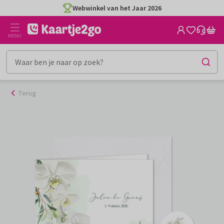
Ga
Webwinkel van het Jaar 2026
naar
de
MENU
inhoud
Terug