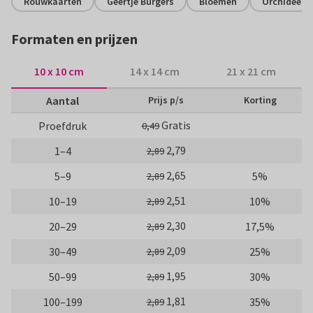
Rouwkaarten
Geertje Burgers
Bloemen
Orchidee
Formaten en prijzen
10 x 10 cm
14 x 14 cm
21 x 21 cm
Aantal
Prijs p/s
Korting
Gratis
Proefdruk
0,49
2,79
1–4
2,89
2,65
5–9
5%
2,89
2,51
10–19
10%
2,89
2,30
20–29
17,5%
2,89
2,09
30–49
25%
2,89
1,95
50–99
30%
2,89
1,81
100–199
35%
2,89