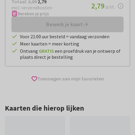
Totaal:
€ 2,79
Totaal:
2,89
2,79
€ 2,79
2,79
per stuk
p/st.
excl. verzendkosten
Bereken je prijs
Bewerk je kaart
Voor 21:00 uur besteld = vandaag verzonden
Meer kaarten = meer korting
Ontvang
GRATIS
een proefdruk van je ontwerp of
plaats direct je bestelling
Toevoegen aan mijn favorieten
Kaarten die hierop lijken