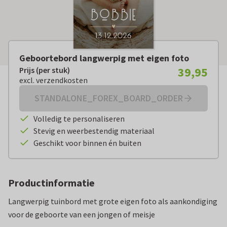
Geboortebord langwerpig met eigen foto
39,95
Prijs (per stuk)
Prijs (per stuk):
€ 39,95
excl. verzendkosten
excl. verzendkosten
STANDALONE_FOREX_BOARD_ORDER
Volledig te personaliseren
Stevig en weerbestendig materiaal
Geschikt voor binnen én buiten
Productinformatie
Langwerpig tuinbord met grote eigen foto als aankondiging
voor de geboorte van een jongen of meisje