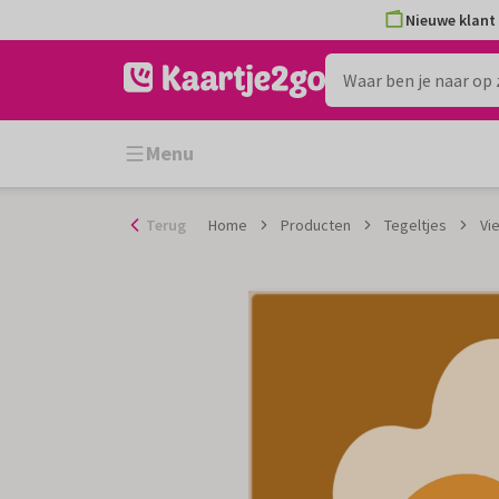
Ga
Nieuwe klant 
naar
de
inhoud
Menu
Terug
Home
Producten
Tegeltjes
Vi