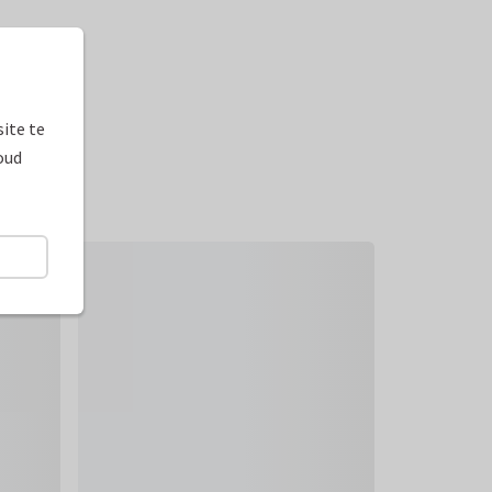
ite te
oud