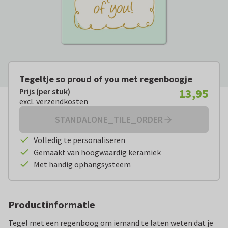
Tegeltje so proud of you met regenboogje
13,95
Prijs (per stuk)
Prijs (per stuk):
€ 13,95
excl. verzendkosten
excl. verzendkosten
STANDALONE_TILE_ORDER
Volledig te personaliseren
Gemaakt van hoogwaardig keramiek
Met handig ophangsysteem
Productinformatie
Tegel met een regenboog om iemand te laten weten dat je