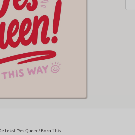
 De tekst 'Yes Queen! Born This