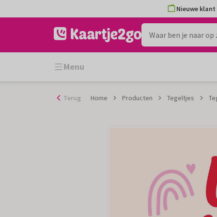
Ga
Nieuwe klant 
naar
de
inhoud
Menu
Terug
Home
Producten
Tegeltjes
Te