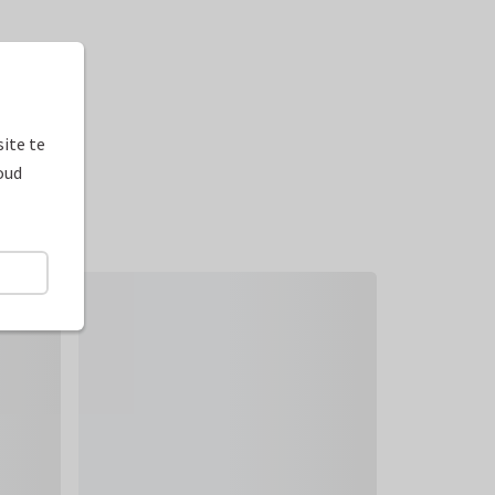
ite te
oud