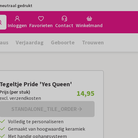
neutraal gedrukt
Inloggen
Favorieten
Contact
Winkelmand
aus
Verjaardag
Geboorte
Trouwen
Tegeltje Pride 'Yes Queen'
14,95
Prijs (per stuk)
Prijs (per stuk):
€ 14,95
excl. verzendkosten
excl. verzendkosten
STANDALONE_TILE_ORDER
Volledig te personaliseren
Gemaakt van hoogwaardig keramiek
Met handig ophangsysteem