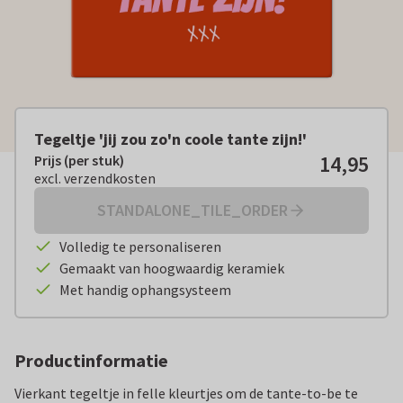
Tegeltje 'jij zou zo'n coole tante zijn!'
14,95
Prijs (per stuk)
Prijs (per stuk):
€ 14,95
excl. verzendkosten
excl. verzendkosten
STANDALONE_TILE_ORDER
Volledig te personaliseren
Gemaakt van hoogwaardig keramiek
Met handig ophangsysteem
Productinformatie
Vierkant tegeltje in felle kleurtjes om de tante-to-be te