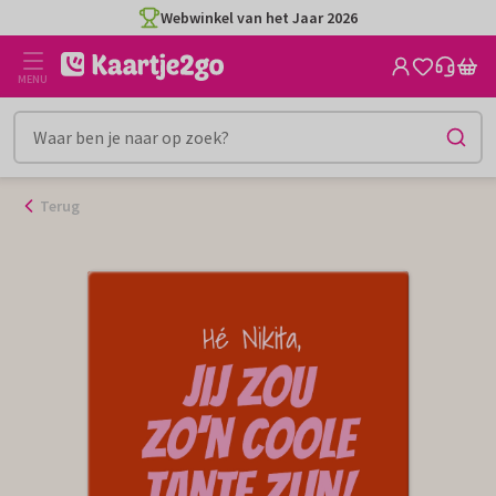
Ga
Webwinkel van het Jaar 2026
naar
de
MENU
inhoud
Terug