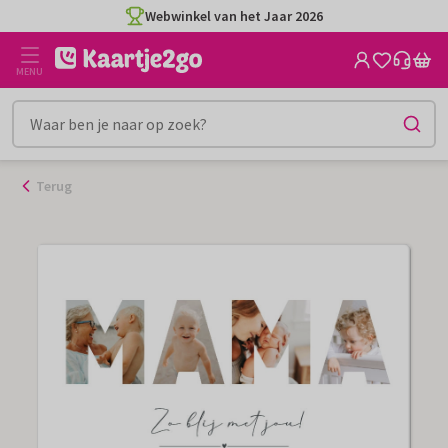
Ga
Webwinkel van het Jaar 2026
naar
de
MENU
inhoud
Terug