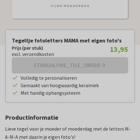
Tegeltje fotoletters MAMA met eigen foto's
13,95
Prijs (per stuk)
Prijs (per stuk):
€ 13,95
excl. verzendkosten
excl. verzendkosten
STANDALONE_TILE_ORDER
Volledig te personaliseren
Gemaakt van hoogwaardig keramiek
Met handig ophangsysteem
Productinformatie
Lieve tegel voor je moeder of moederdag met de letters M-
A-M-A met daarin je eigen foto's!